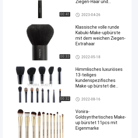
Ziegen-Haar und
natürliche Faser
Make-upbürsten der hohen Qu
00:41
2023-04-26
alität
Klassische volle runde
Kabuki-Make-upbürste
mit dem weichen Ziegen-
Extrahaar
Make-upbürsten der hohen Qu
00:33
2022-05-18
alität
Himmlisches luxuriöses
13-teiliges
kundenspezifisches
Make-up bürstet die
handgemachten
Tierhaare
Eigenmarkenmake-upbürsten
00:32
2022-08-16
Vonira-
Goldsynthetisches Make-
up bürstet 11pcs mit
Eigenmarke