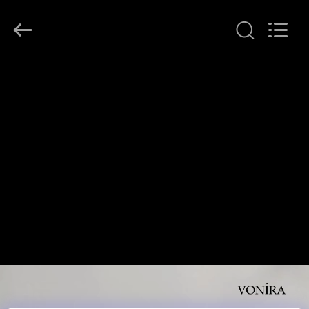
Chanmy
Cosmetics
Co.,
Ltd.
All
Rights
Reserved.
HAUS
PRODUKTE
ÜBER
UNS
FABRIK-
AUSFLUG
QUALITÄTSKONTROLLE