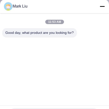
Mark Liu
SITEMAP
11:53 AM
PRIVACY
Good day, what product are you looking for?
POLICY
Vonira-Schönheits-kompletter voller professioneller 42-
teiliger Make-upbürsten-Luxussatz mit kupferner Zwinge
Ebony Handle Handcrafted
Berufsmake-upbürsten-Satz
2022-11-03