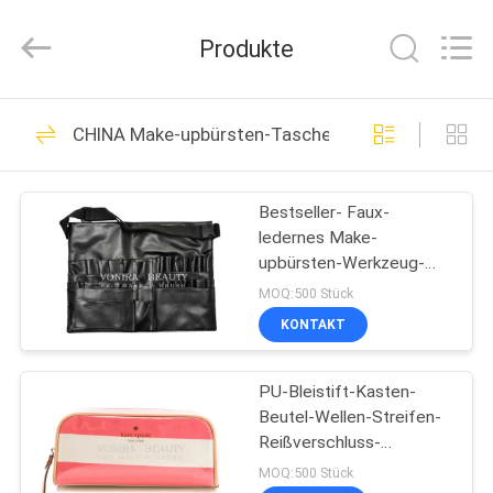
Chanmy
Cosmetics
Co.,
Produkte
Ltd.
All
Rights
Reserved.
HAUS
99
CHINA Make-upbürsten-Tasche
Luxusmake-
PRODUKTE
upbürsten
Bestseller- Faux-
ledernes Make-
ÜBER
upbürsten-Werkzeug-
UNS
Schutzblech/Gurt mit
MOQ:500 Stück
Bügel-Leichtgewichtler
KONTAKT
142
FABRIK-
Make-upbürsten der
PU-Bleistift-Kasten-
AUSFLUG
Beutel-Wellen-Streifen-
hohen Qualität
Reißverschluss-
QUALITÄTSKONTROLLE
Schließungs-Reise-
MOQ:500 Stück