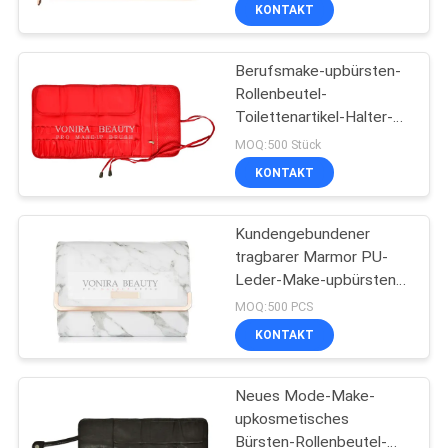
kosmetische
KONTAKT
Kosmetiktasche-netter
SITEMAP
Stift-Briefpapier-Halter
Berufsmake-upbürsten-
167
Rollenbeutel-
PRIVACY
Toilettenartikel-Halter-
Eigenmarkenmake-
POLICY
Stift-Bleistift-Speicher-
MOQ:500 Stück
upbürsten
Tasche
KONTAKT
Kundengebundener
tragbarer Marmor PU-
Leder-Make-upbürsten-
47
Taschen-Kosmetik-
MOQ:500 PCS
Kasten
Natürliche Haar-
KONTAKT
Make-upbürsten
Neues Mode-Make-
upkosmetisches
Bürsten-Rollenbeutel-