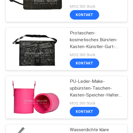
Stift-Bleistift-Kasten-
MOQ:500 Stück
Tasche Faux-Leder
KONTAKT
89
synthetische Make-
Protaschen-
kosmetisches Bürsten-
upbürsten
Kasten-Künstler-Gurt-
Bügel-Halter-Werkzeug
MOQ:500 Stück
des Kosmetiktasche-
KONTAKT
Schutzblech-20
PU-Leder-Make-
25
upbürsten-Taschen-
Berufsmake-
Kasten-Speicher-Halter-
Behälter-kosmetischer
MOQ:500 Stück
upbürsten-Satz
Zylinder Portable
KONTAKT
Wasserdichte klare