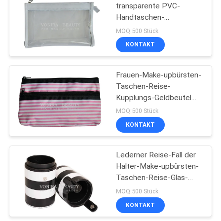
transparente PVC-
Handtaschen-
27
Kosmetiktasche mit
MOQ:500 Stück
Reißverschluss
Reise-Make-
KONTAKT
upbürsten-Satz
Frauen-Make-upbürsten-
Taschen-Reise-
Kupplungs-Geldbeutel
für Speicherprivates
MOQ:500 Stück
Logo
KONTAKT
52
Make-upbürsten-
Lederner Reise-Fall der
Halter-Make-upbürsten-
Sammlung
Taschen-Reise-Glas-
Schalen-/Make-up
MOQ:500 Stück
KONTAKT