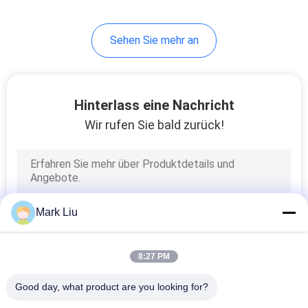
99
Sehen Sie mehr an
Einzelne Make-
upbürsten
Hinterlass eine Nachricht
Wir rufen Sie bald zurück!
23
Körper-Pinsel
Mark Liu
8:27 PM
Good day, what product are you looking for?