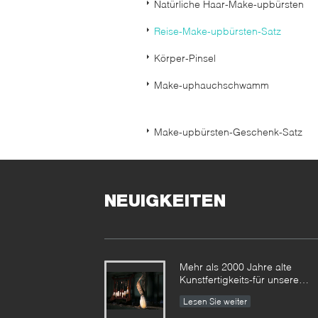
Natürliche Haar-Make-upbürsten
Reise-Make-upbürsten-Satz
Körper-Pinsel
Make-uphauchschwamm
Make-upbürsten-Geschenk-Satz
NEUIGKEITEN
Mehr als 2000 Jahre alte
Kunstfertigkeits-für unsere
Vonira-Make-upbürsten im
Lesen Sie weiter
Provinz Hunan erben