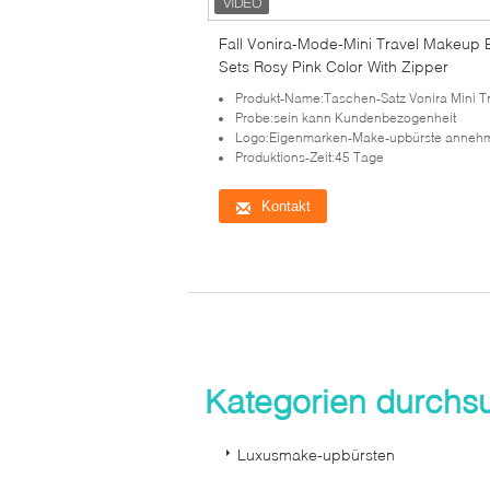
Fall Vonira-Mode-Mini Travel Makeup 
Sets Rosy Pink Color With Zipper
Produkt-Name:Taschen-Satz Vonira Mini Travel Makeup Gif
Probe:sein kann Kundenbezogenheit
Logo:Eigenmarken-Make-upbürste anneh
Produktions-Zeit:45 Tage
Kontakt
Kategorien durch
Luxusmake-upbürsten