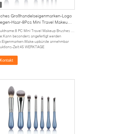
liches Großhandelseigenmarken-Logo
iegen-Haar-8Pcs Mini Travel Makeup
es Set
uktname:8 PC Mini Travel Makeup Brushes Set
e:Kann besonders angefertigt werden
o:Eigenmarken-Make-upbürste annehmbar
uktions-Zeit:45 WERKTAGE
Kontakt