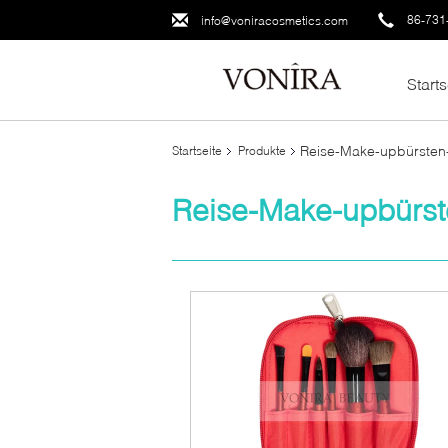
86-731
info@voniracosmetics.com
Starts
Reise-Make-upbürsten
Startseite
Produkte
Reise-Make-upbürst