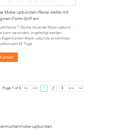
ige Make-upbürsten-Reise stellte mit
ginen-Form-Griff ein
ukt-Name:7 Stücke reisende Make-upbürsten-Satz-
e:kann besonders angefertigt werden
o:Eigenmarken-Make-upbürste annehmbar
uktionszeit:45 Tage
Kontakt
Page 1 of 3
|<
<<
1
2
3
>>
>|
genmarkenmake-upbürsten