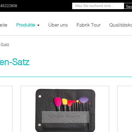
-85222808
Se
eite
Produkte
Über uns
Fabrik Tour
Qualitätsko
-Satz
en-Satz