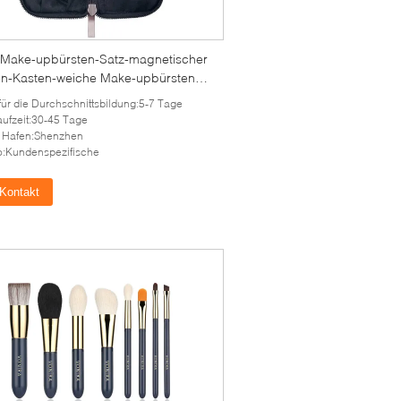
-Make-upbürsten-Satz-magnetischer
en-Kasten-weiche Make-upbürsten
hen Qualität
 für die Durchschnittsbildung:5-7 Tage
aufzeit:30-45 Tage
 Hafen:Shenzhen
:Kundenspezifische
Kontakt