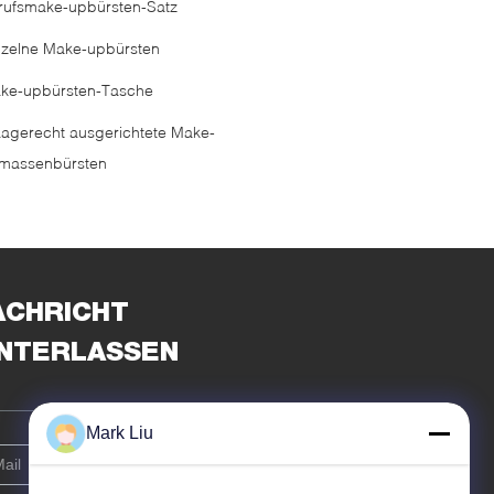
rufsmake-upbürsten-Satz
nzelne Make-upbürsten
ke-upbürsten-Tasche
agerecht ausgerichtete Make-
massenbürsten
ACHRICHT
INTERLASSEN
Mark Liu