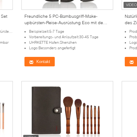
 Set
Freundliche 5 PC-Bambusgriff-Make-
Natür
upbürsten-Reise-Ausrüstung Eco mit dem
des Z
natürlichen Haar
Brush
-Satz-
Beispielzeit:5-7 Tage
Prod
Vorbereitungs- und Anlaufzeit:30-45 Tage
Prob
hmbar
UHRKETTE Hafen:Shenzhen
Log
Logo:Besonders angefertigt
Prod
Kontakt