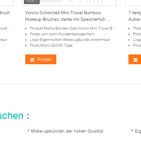
Brush
Vonira-Schönheit Mini Travel Bamboo
7-teil
Makeup Brushes stellte mit Speicherfall-
Auber
Satz ein
t Brush
Produkt-Name:Bürsten-Satz Vonira Mini Travel Bamboo Makeup Gift
Prod
Probe:sein kann Kundenbezogenheit
Prob
mbar
Logo:Eigenmarken-Make-upbürste annehmbar
Log
Produktions-Zeit:45 Tage
Prod
Kontakt
suchen：
Make-upbürsten der hohen Qualität
Ei