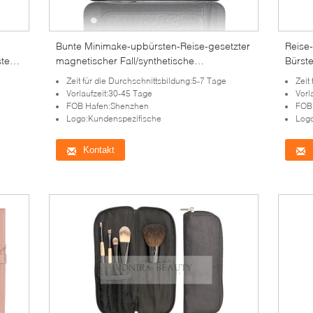
Bunte Minimake-upbürsten-Reise-gesetzter
Reise
ten,
magnetischer Fall/synthetische
Bürst
Lidschatten-Bürste
der ho
Zeit für die Durchschnittsbildung:5-7 Tage
Zeit
Vorlaufzeit:30-45 Tage
Vorl
FOB Hafen:Shenzhen
FOB
Logo:Kundenspezifische
Logo
Kontakt