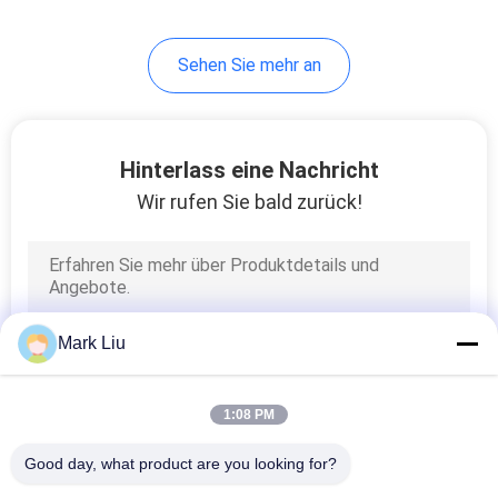
99
Sehen Sie mehr an
Einzelne Make-
upbürsten
Hinterlass eine Nachricht
Wir rufen Sie bald zurück!
23
Körper-Pinsel
Mark Liu
1:08 PM
Good day, what product are you looking for?