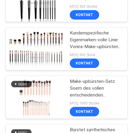
Sammlung, Kosmetik
MOQ:500 Stücke
bürstet weichstes Haar
KONTAKT
89
synthetische Make-
Kundenspezifische
Eigenmarken-volle Linie
upbürsten
Vonira-Make-upbürsten-
Sammlung mit rosige
MOQ:500 Stück
Goldzwingen-
KONTAKT
fabelhaftem Brown-
Farbgriff
Make-upbürsten-Satz
25
Soem des vollen
Berufsmake-
entscheidenden
strengen Vegetariers
MOQ:1000 Stücke
upbürsten-Satz
synthetisches für
KONTAKT
Fachleute
Bürstet synthetisches