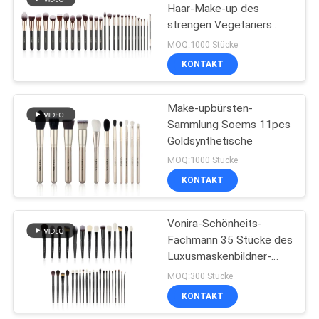
Haar-Make-up des
strengen Vegetariers
27
27Pcs mit Forest Wood
MOQ:1000 Stücke
Handle
Reise-Make-
KONTAKT
upbürsten-Satz
Make-upbürsten-
Sammlung Soems 11pcs
Goldsynthetische
MOQ:1000 Stücke
KONTAKT
52
Make-upbürsten-
Vonira-Schönheits-
Fachmann 35 Stücke des
Sammlung
Luxusmaskenbildner-
Brush Set
MOQ:300 Stücke
KONTAKT