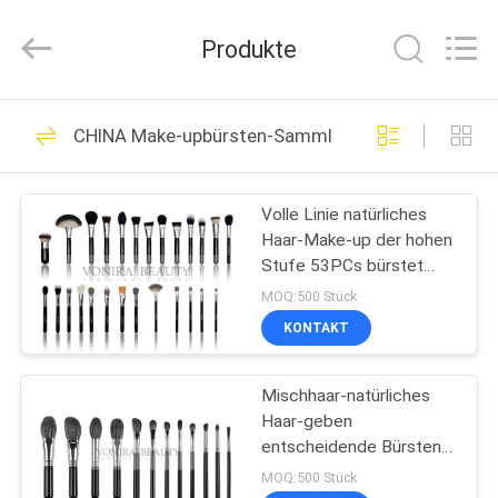
Chanmy
Cosmetics
Co.,
Produkte
Ltd.
All
Rights
Reserved.
HAUS
99
CHINA Make-upbürsten-Sammlung
Luxusmake-
PRODUKTE
upbürsten
Volle Linie natürliches
Haar-Make-up der hohen
ÜBER
Stufe 53PCs bürstet
UNS
Holzgriff
MOQ:500 Stück
KONTAKT
142
FABRIK-
Make-upbürsten der
Mischhaar-natürliches
AUSFLUG
Haar-geben
hohen Qualität
entscheidende Bürsten-
QUALITÄTSKONTROLLE
Sammlungs-Grausamkeit
MOQ:500 Stück