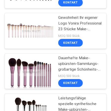
Soems Vogue frei
KONTAKT
SITEMAP
Gewohnheit Ihr eigener
167
Logo Vonira Professional
PRIVACY
23 Stücke Make-
Eigenmarkenmake-
POLICY
upbürsten-Eigenmarken-
MOQ:500 Stück
upbürsten
Kit Vegan Synthetic
KONTAKT
Makeup Brush-Satz-
Dauerhafte Make-
upbürsten-Sammlungs-
großartige Schönheits-
47
Ausrüstung
MOQ:500 Stück
kundengebundenes Logo
Natürliche Haar-
KONTAKT
Mult Founctional
Make-upbürsten
Leistungsfähige
spezielle synthetische
Make-upbürsten-