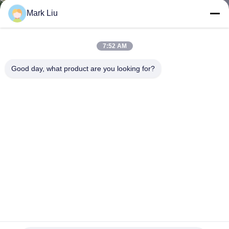
Mark Liu
SITEMAP
7:52 AM
PRIVACY
Good day, what product are you looking for?
POLICY
Make-upbürsten-Sammlung Soems 11pcs Goldsynthetische