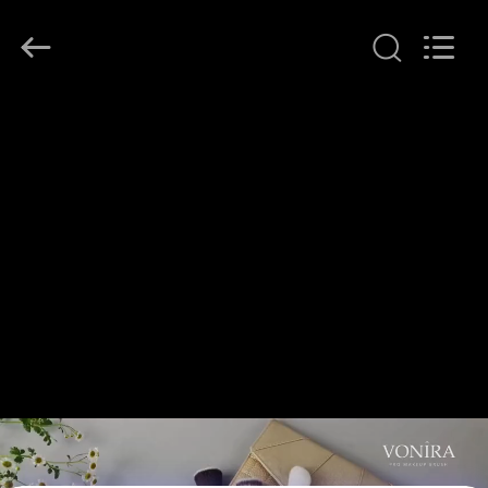
Chanmy
Cosmetics
Co.,
Ltd.
All
Rights
Reserved.
HAUS
PRODUKTE
ÜBER
UNS
FABRIK-
AUSFLUG
QUALITÄTSKONTROLLE