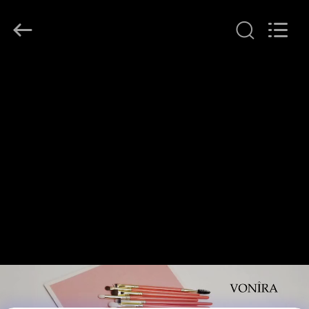
Chanmy
Cosmetics
Co.,
Ltd.
All
Rights
Reserved.
HAUS
PRODUKTE
ÜBER
UNS
FABRIK-
AUSFLUG
QUALITÄTSKONTROLLE