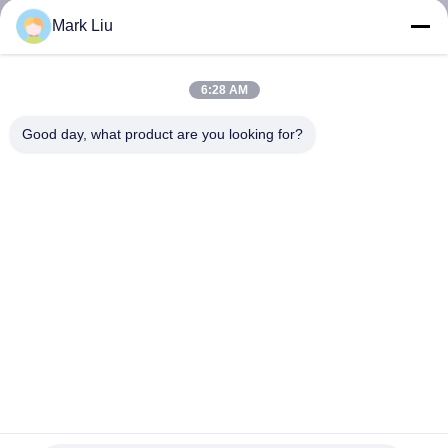
Mark Liu
SITEMAP
6:28 AM
PRIVACY
Good day, what product are you looking for?
POLICY
Make-upbürsten-Satz-Berufs-15 Stücke Vonira
handgemachte synthetische