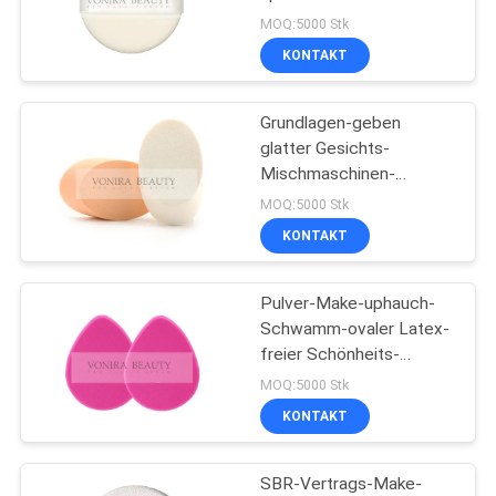
Puderquaste mit
MOQ:5000 Stk
Eigenmarken-Band
KONTAKT
89
synthetische Make-
Grundlagen-geben
glatter Gesichts-
upbürsten
Mischmaschinen-
Schwamm/Frauen-Latex
MOQ:5000 Stk
Schwamm frei
KONTAKT
Pulver-Make-uphauch-
25
Schwamm-ovaler Latex-
Berufsmake-
freier Schönheits-
Mischmaschinen-
MOQ:5000 Stk
upbürsten-Satz
Schwamm Vonira großer
KONTAKT
SBR-Vertrags-Make-