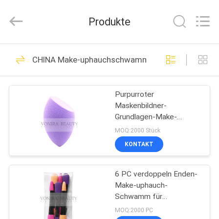
Chanmy
Cosmetics
Co.,
Produkte
Ltd.
All
Rights
Reserved.
HAUS
99
CHINA Make-uphauchschwamm
Luxusmake-
PRODUKTE
upbürsten
Purpurroter
Maskenbildner-
ÜBER
Grundlagen-Make-
UNS
uphauch-Schwamm für
MOQ:2000 Stück
eine perfekte baubare
KONTAKT
Abdeckung
142
FABRIK-
Make-upbürsten der
6 PC verdoppeln Enden-
AUSFLUG
Make-uphauch-
hohen Qualität
Schwamm für
QUALITÄTSKONTROLLE
Lidschatten, Latex-freier
MOQ:2000 PC