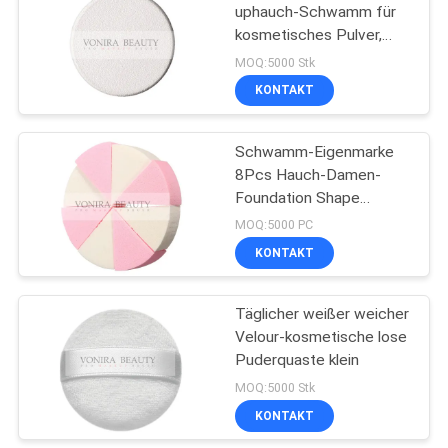
uphauch-Schwamm für
kosmetisches Pulver,
27
waschbar
MOQ:5000 Stk
Reise-Make-
KONTAKT
upbürsten-Satz
Schwamm-Eigenmarke
8Pcs Hauch-Damen-
Foundation Shape
Triangle Makeup
MOQ:5000 PC
KONTAKT
52
Make-upbürsten-
Täglicher weißer weicher
Velour-kosmetische lose
Sammlung
Puderquaste klein
MOQ:5000 Stk
KONTAKT