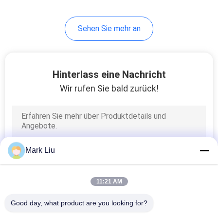
99
Sehen Sie mehr an
Einzelne Make-
upbürsten
Hinterlass eine Nachricht
Wir rufen Sie bald zurück!
23
Körper-Pinsel
Mark Liu
11:21 AM
Good day, what product are you looking for?