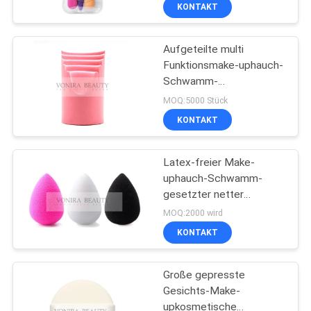
Schwamm
KONTAKT
SITEMAP
Aufgeteilte multi
167
Funktionsmake-uphauch-
PRIVACY
Schwamm-
Eigenmarkenmake-
POLICY
Mischmaschinen-
MOQ:5000 Stück
upbürsten
Grundlage
KONTAKT
Latex-freier Make-
uphauch-Schwamm-
gesetzter netter
47
Miniträne-Form-Make-
MOQ:2000 wird
upmischmaschinen-
Natürliche Haar-
KONTAKT
Schwamm
Make-upbürsten
Große gepresste
Gesichts-Make-
upkosmetische