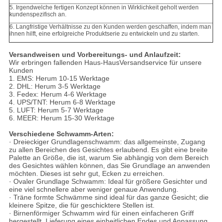
5. Irgendwelche fertigen Konzept können in Wirklichkeit geholt werden
kundenspezifisch an.
6. Langfristige Verhältnisse zu den Kunden werden geschaffen, indem man
ihnen hilft, eine erfolgreiche Produktserie zu entwickeln und zu starten.
Versandweisen und Vorbereitungs- und Anlaufzeit:
Wir erbringen fallenden Haus-HausVersandservice für unsere
Kunden
1. EMS: Herum 10-15 Werktage
2. DHL: Herum 3-5 Werktage
3. Fedex: Herum 4-6 Werktage
4. UPS/TNT: Herum 6-8 Werktage
5. LUFT: Herum 5-7 Werktage
6. MEER: Herum 15-30 Werktage
Verschiedene Schwamm-Arten:
· Dreieckiger Grundlagenschwamm: das allgemeinste, Zugang
zu allen Bereichen des Gesichtes erlaubend. Es gibt eine breite
Palette an Größe, die ist, warum Sie abhängig von dem Bereich
des Gesichtes wählen können, das Sie Grundlage an anwenden
möchten. Dieses ist sehr gut, Ecken zu erreichen.
· Ovaler Grundlage Schwamm: Ideal für größere Gesichter und
eine viel schnellere aber weniger genaue Anwendung.
· Träne formte Schwämme sind ideal für das ganze Gesicht; die
kleinere Spitze, die für geschicktere Stellen ist.
· Birnenförmiger Schwamm wird für einen einfacheren Griff
hergestellt. Lieferung eines einheitlichen Endes und Anpassung