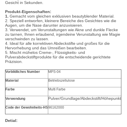
Gesicht in Sekunden.
Produkt-Eigenschaften:
1.
Gemacht vom gleichen exklusiven beautyblender Material.
2. Speziell entworfen, kleinere Bereiche des Gesichtes wie die
Augen, um die Nase darunter anzuvisieren.
3. Verwendet, um Verunstaltungen wie Akne und dunkle Flecke
zu tarnen, Ihnen erlaubend, irgendeine Verunstaltung wie Magie
verschwinden zu lassen.
4. Ideal für alle korrektiven Abdeckstifte und großes für die
Hervorhebung und das Umreißen bearbeiten.
5. Mischt mühelos Creme-, Flüssigkeits- und
Pulverabdeckstiftprodukte für die entscheidende gerichtete
Präzision.
Vorbildliches Number
MPS-04
Material
Betriebszellulose
Farbe
Multi Farbe
Pulver/Grundlage/Abdeckstift/Höhepunkt
Verwendung
Code der Gewohnheits-HS
96162000
Detial: