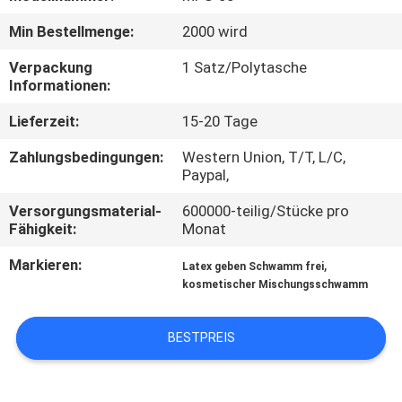
Min Bestellmenge:
2000 wird
SITEMAP
Verpackung
1 Satz/Polytasche
Informationen:
PRIVACY
Lieferzeit:
15-20 Tage
POLICY
Zahlungsbedingungen:
Western Union, T/T, L/C,
Paypal,
Versorgungsmaterial-
600000-teilig/Stücke pro
Fähigkeit:
Monat
Markieren:
,
Latex geben Schwamm frei
kosmetischer Mischungsschwamm
BESTPREIS