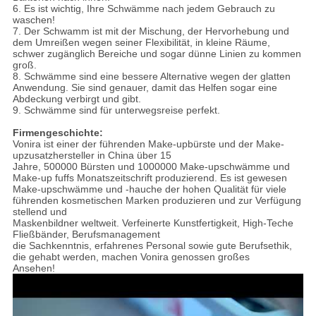
6. Es ist wichtig, Ihre Schwämme nach jedem Gebrauch zu
waschen!
7. Der Schwamm ist mit der Mischung, der Hervorhebung und
dem Umreißen wegen seiner Flexibilität, in kleine Räume,
schwer zugänglich Bereiche und sogar dünne Linien zu kommen
groß.
8. Schwämme sind eine bessere Alternative wegen der glatten
Anwendung. Sie sind genauer, damit das Helfen sogar eine
Abdeckung verbirgt und gibt.
9. Schwämme sind für unterwegsreise perfekt.
Firmengeschichte:
Vonira ist einer der führenden Make-upbürste und der Make-
upzusatzhersteller in China über 15
Jahre, 500000 Bürsten und 1000000 Make-upschwämme und
Make-up fuffs Monatszeitschrift produzierend. Es ist gewesen
Make-upschwämme und -hauche der hohen Qualität für viele
führenden kosmetischen Marken produzieren und zur Verfügung
stellend und
Maskenbildner weltweit. Verfeinerte Kunstfertigkeit, High-Teche
Fließbänder, Berufsmanagement
die Sachkenntnis, erfahrenes Personal sowie gute Berufsethik,
die gehabt werden, machen Vonira genossen großes
Ansehen!