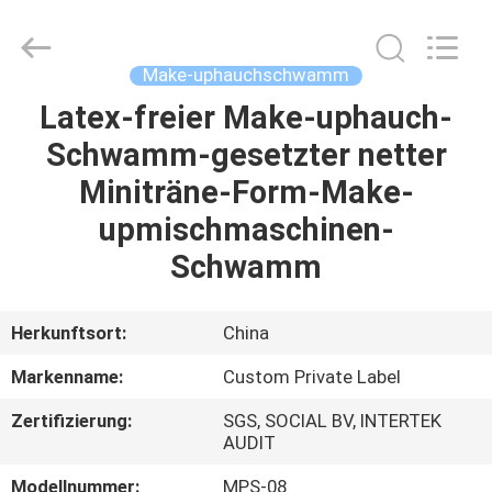
Chanmy
Cosmetics
Co.,
Ltd.
All
Make-uphauchschwamm
Rights
Reserved.
Latex-freier Make-uphauch-
HAUS
Schwamm-gesetzter netter
PRODUKTE
Miniträne-Form-Make-
upmischmaschinen-
ÜBER
Schwamm
UNS
Herkunftsort:
China
FABRIK-
Markenname:
Custom Private Label
AUSFLUG
Zertifizierung:
SGS, SOCIAL BV, INTERTEK
AUDIT
QUALITÄTSKONTROLLE
Modellnummer:
MPS-08