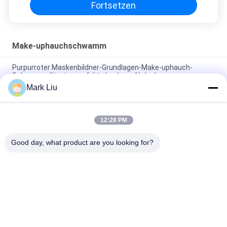
Fortsetzen
Make-uphauchschwamm
Purpurroter Maskenbildner-Grundlagen-Make-uphauch-
Schwamm für eine perfekte baubare Abdeckung
Mark Liu
6 PC verdoppeln Enden-Make-uphauch-Schwamm für
Lidschatten, Latex-freier Schwamm
12:28 PM
Aufgeteilte multi Funktionsmake-uphauch-Schwamm-
Mischmaschinen-Grundlage
Good day, what product are you looking for?
Beliebte Kategorien
Alle
Luxusmake-
Make-Upbürsten Der 
Upbürsten
Hohen Qualität
Eigenmarkenmake-
Natürliche Haar-