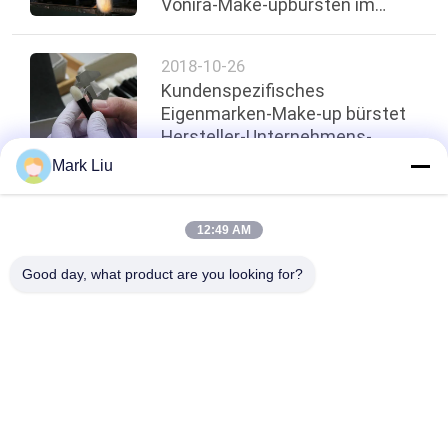
Vonira-Make-upbürsten im
Provinz Hunan erben
2018-10-26
Kundenspezifisches
Eigenmarken-Make-up bürstet
Hersteller-Unternehmens-
Standard
Mark Liu
oben
12:49 AM
Good day, what product are you looking for?
Beliebte Kategorien
Alle
Luxusmake-
Make-Upbürsten Der 
Upbürsten
Hohen Qualität
Eigenmarkenmake-
Natürliche Haar-