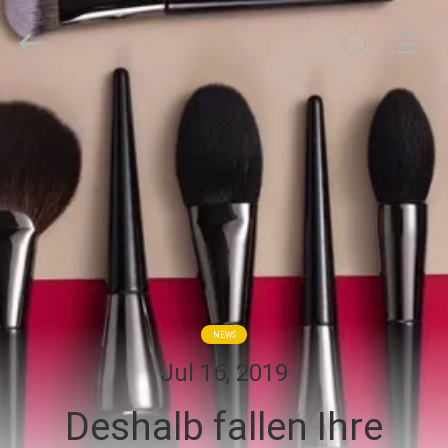
Chanmy
Cosmetics
Co.,
Ltd.
All
Rights
Reserved.
HAUS
PRODUKTE
ÜBER
UNS
FABRIK-
NEWS
AUSFLUG
Jul 16, 2019
Deshalb fallen Ihre
QUALITÄTSKONTROLLE