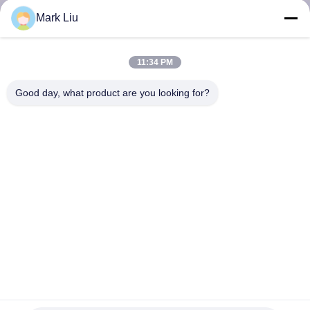
Mark Liu
SITEMAP
11:34 PM
PRIVACY
Good day, what product are you looking for?
POLICY
Bambus-Make-upbürsten-Satz Soem des strengen Vegetariers
der synthetischen Faser-12Pcs
synthetische Make-upbürsten
2022-05-18