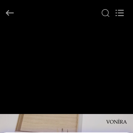
Chanmy
Cosmetics
Co.,
Ltd.
All
Rights
Reserved.
HAUS
PRODUKTE
ÜBER
UNS
FABRIK-
AUSFLUG
QUALITÄTSKONTROLLE