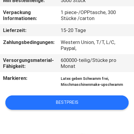
Min Bestellmenge:
5000 Stück
SITEMAP
Verpackung
1 piece-/OPPtasche, 300
Informationen:
Stücke /carton
Lieferzeit:
15-20 Tage
PRIVACY
POLICY
Zahlungsbedingungen:
Western Union, T/T, L/C,
Paypal,
Versorgungsmaterial-
600000-teilig/Stücke pro
Fähigkeit:
Monat
Markieren:
,
Latex geben Schwamm frei
Mischmaschinenmake-upschwamm
BESTPREIS