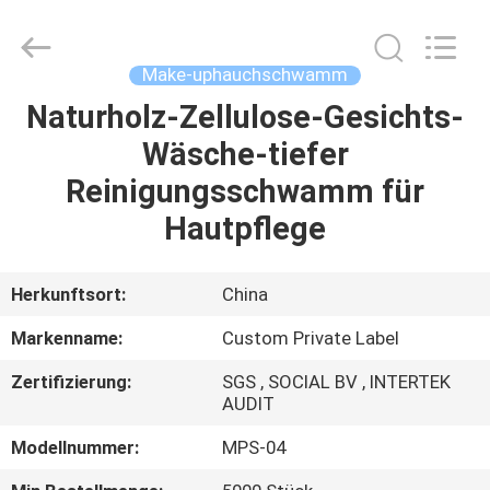
Chanmy
Cosmetics
Co.,
Ltd.
All
Make-uphauchschwamm
Rights
Reserved.
Naturholz-Zellulose-Gesichts-
HAUS
Wäsche-tiefer
PRODUKTE
Reinigungsschwamm für
Hautpflege
ÜBER
UNS
Herkunftsort:
China
Markenname:
Custom Private Label
FABRIK-
Zertifizierung:
SGS , SOCIAL BV , INTERTEK
AUSFLUG
AUDIT
Modellnummer:
MPS-04
QUALITÄTSKONTROLLE