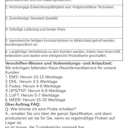
upschwämmen und von Make-uphauchen.
2.
Hochrangige Entwicklungsfähigkeit und -fortgeschrittene Techniken.
3.
Zuverlässige Standard-Qualität.
4.
Sofortige Lieferung und bester Preis.
5.
Irgendwelche fertigen Konzept können in Wirklichkeit geholt werden
kundenspezifisch an.
6.
Langfristige Verhältnisse zu den Kunden werden, indem man ihnen hilft,
entwickeln und starten eine erfolgreiche Produktserie geschaffen.
Verschiffen-Weisen und Vorbereitungs- und Anlaufzeit:
Wir erbringen fallenden Haus-HausVersandservice für unsere
Kunden
1.
EMS: Herum 10-15 Werktage
2.
DHL: Herum 3-5 Werktage
3.
Fedex: Herum 4-6 Werktage
4.
UPS/TNT: Herum 6-8 Werktage
5.
LUFT: Herum 5-7 Werktage
6.
MEER: Herum 15-30 Werktage
Über Auftrag FAQ:
Q. Wie könnte ich eine Probe erhalten?
A., emailen Sie uns über die ganze Spezifikation, und dann
produzieren wir sie für Sie, wenn es regelmäßige Proben auf
Lager ist,
es ist immer, die Zustellgebühr sammelt frei.