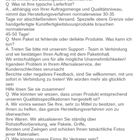
Q. Was ist Ihre typische Lieferfrist?
A., abhängig von Ihrer Auftragsmenge und Qualitätsniveau,
nimmt das Herstellungsverfahren normalerweise 30-35
Tage vor abschließendem Versand. Spezielle obere Grenze oder
handgefertigte Kunstfertigkeitsluxusprodukte brauchen
normalerweise
45-50 Tage!
Q. Mein Paket ist fehlende oder defekte Produkte. Was kann ich
tun?
A. Treten Sie bitte mit unserem Support - Team in Verbindung
und wir bestätigen Ihren Auftrag mit dem Paketinhalt.
Wir entschuldigen uns für alle mögliche Unannehmlichkeiten!
Irgendein Problem in Ihrem Aftersaleservice, der
Kundenschlechtes verursacht
Berichte oder negatives Feedback, sind Sie willkommen, mit uns
sofort in Verbindung zu treten! Wir würden mehr als glücklich
sein
Hilfe lösen Sie sie zusammen!
Q. Wie könnten wir wissen, dass unser Produkt entsprechend
unseren Qualitätsspezifikationen hergestellt ist?
A. Wir vonira weisen Sie Ihre, sehr zu Mittel zu besitzen, um
Ihnen zu helfen, das ganze Herstellungsverfahren von zu
überwachen
Ihre Waren. Wir aktualisieren Sie ständig über
Rohstoffvorbereitung, wie Pakete, Griffe,
Borsten und Zwingen und schicken Ihnen tatsächliche Fotos
jener Materialien.
Q. Wie könnte unsere Firma Ihr Vertreter sein?