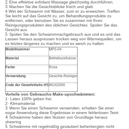
2.
Eine effektive exfoliant Massage gleichzeitig durchführen.
3.
Machen Sie die Gesichtsblicke frisch und glatt.
4.Wet der Schwamm mit Wasser, zum er zu erweichen. Treffen
Sie leicht auf das Gesicht zu, um Behandlungsprodukte zu
entfernen, oder benutzen Sie es zusammen mit Ihren
Reinigungsprodukten des üblichen Gesichtes. Spülen Sie das
Gesicht aus.
5.
Spülen Sie den Schwammnachgebrauch aus und es und das
Lassen heraus auspressen trocken weg von Wärmequellen, um
es letztes längeres zu machen und es weich zu halten.
Modellnummer
MPS-04
Material
Betriebszellulose
Farbe
Rosa
Verwendung
Gesichts-Reiniger
Code der Gewohnheits-HS
96162000
Vorteile von Gebrauchs-Make-upschwämmen:
1· Latex 100% geben frei.
2· Klimamaterial.
3.
Wenn Sie einen Schwamm verwenden, erhalten Sie einer
sogar Anwendung diese Ergebnisse in einem fehlerlosen Teint.
4.
Schwämme haben den Nutzen von Grundlage heraus
sheering.
5.
Schwämme mit regelmäßig gesäubert beherbergten nicht