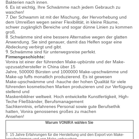
Bakterien nach innen.
6.
Es ist wichtig, Ihre Schwämme nach jedem Gebrauch zu
waschen!
7.
Der Schwamm ist mit der Mischung, der Hervorhebung und
dem Umreißen wegen seiner Flexibilität, in kleine Räume,
schwer zugänglich Bereiche und sogar dünne Linien zu kommen
groß.
8.
Schwämme sind eine bessere Alternative wegen der glatten
Anwendung. Sie sind genauer, damit das Helfen sogar eine
Abdeckung verbirgt und gibt.
9.
Schwämme sind für unterwegsreise perfekt.
Firmengeschichte:
Vonira ist einer der führenden Make-upbürste und der Make-
upzusatzhersteller in China über 15
Jahre, 500000 Bürsten und 1000000 Make-upschwämme und
Make-up fuffs monatlich produzierend. Es ist gewesen
Make-upschwämme und -hauche der hohen Qualität für viele
führenden kosmetischen Marken produzieren und zur Verfügung
stellend und
Maskenbildner weltweit. Hoch entwickelte Kunstfertigkeit, High-
Teche Fließbänder, Berufsmanagement
Sachkenntnis, erfahrenes Personal sowie gute Berufsethik
hatten, Vonira genossenes großes zu machen
Ansehen!
Warum VONIRA wählen Sie
1.
15 Jahre Erfahrungen für die Herstellung und den Export von Make-