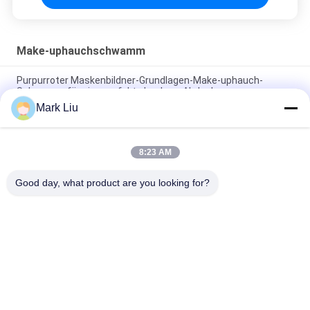
Make-uphauchschwamm
Purpurroter Maskenbildner-Grundlagen-Make-uphauch-
Schwamm für eine perfekte baubare Abdeckung
Mark Liu
6 PC verdoppeln Enden-Make-uphauch-Schwamm für
Lidschatten, Latex-freier Schwamm
8:23 AM
Aufgeteilte multi Funktionsmake-uphauch-Schwamm-
Mischmaschinen-Grundlage
Good day, what product are you looking for?
Beliebte Kategorien
Alle
Luxusmake-
Make-Upbürsten Der 
Upbürsten
Hohen Qualität
Eigenmarkenmake-
Natürliche Haar-
Upbürsten
Make-Upbürsten