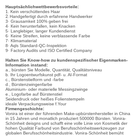
Hauptsächlichwettbewerbsvorteile:
1. Kein verschüttendes Haar
2.
Handgefertigt durch erfahrene Handwerker
3· Grausamkeit 100% geben frei
4· Kein herunterfallen, kein Knacken
5· Langlebiger, langer Kundendienst
6· Keine Streifen, keine verblassende Farbe
7· Klimamaterial
8· Aqls Standard-QC-Inspektion
9· Factory Audits und ISO Certified Company
Halten Sie Know-how zu kundenspezifischer Eigenmarken-
Information instand:
a., bürsten Sie Modelle, Quantität, Qualitätsniveau
b. Ihr Logoentwurfskunst pdf- u. AI-Format
c., Bürstenstielform und -farbe
d., Bürstenzwingenfarbe
Aluminium- oder materielle Messingzwinge
e., Logofarbe auf Bürstenstiel
Seidendruck oder heißes Folienstempeln
ideale Verpackungsweise f.Your
Firmengeschichte:
Vonira ist einer der führenden Make-upbürstenhersteller in China
in 15 Jahren und monatlich produziert 500000 Bürsten. Vonira-
Schönheit deisgns und schafft eine volle Linie von Kosmetik der
hohen Qualität Farbund von Berufsschönheitswerkzeugen zur
globalen Berufsschönheitsindustrie. Vonira-Schönheit bemüht