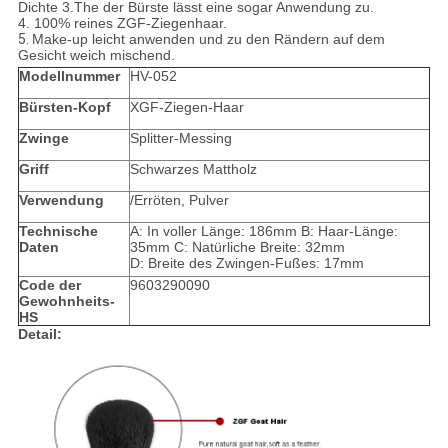
Dichte 3.The der Bürste lässt eine sogar Anwendung zu.
4. 100% reines ZGF-Ziegenhaar.
5.
Make-up leicht anwenden und zu den Rändern auf dem
Gesicht weich mischend.
Modellnummer
HV-052
Bürsten-Kopf
XGF-Ziegen-Haar
Zwinge
Splitter-Messing
Griff
Schwarzes Mattholz
Verwendung
/Erröten, Pulver
Technische
A: In voller Länge: 186mm B: Haar-Länge:
Daten
35mm C: Natürliche Breite: 32mm
D: Breite des Zwingen-Fußes: 17mm
Code der
9603290090
Gewohnheits-
HS
Detail: