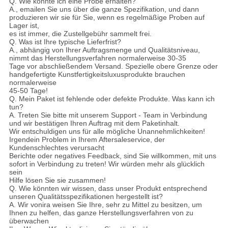
Q. Wie könnte ich eine Probe erhalten?
A., emailen Sie uns über die ganze Spezifikation, und dann
produzieren wir sie für Sie, wenn es regelmäßige Proben auf
Lager ist,
es ist immer, die Zustellgebühr sammelt frei.
Q. Was ist Ihre typische Lieferfrist?
A., abhängig von Ihrer Auftragsmenge und Qualitätsniveau,
nimmt das Herstellungsverfahren normalerweise 30-35
Tage vor abschließendem Versand. Spezielle obere Grenze oder
handgefertigte Kunstfertigkeitsluxusprodukte brauchen
normalerweise
45-50 Tage!
Q. Mein Paket ist fehlende oder defekte Produkte. Was kann ich
tun?
A. Treten Sie bitte mit unserem Support - Team in Verbindung
und wir bestätigen Ihren Auftrag mit dem Paketinhalt.
Wir entschuldigen uns für alle mögliche Unannehmlichkeiten!
Irgendein Problem in Ihrem Aftersaleservice, der
Kundenschlechtes verursacht
Berichte oder negatives Feedback, sind Sie willkommen, mit uns
sofort in Verbindung zu treten! Wir würden mehr als glücklich
sein
Hilfe lösen Sie sie zusammen!
Q. Wie könnten wir wissen, dass unser Produkt entsprechend
unseren Qualitätsspezifikationen hergestellt ist?
A. Wir vonira weisen Sie Ihre, sehr zu Mittel zu besitzen, um
Ihnen zu helfen, das ganze Herstellungsverfahren von zu
überwachen