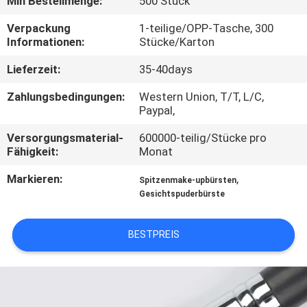
Min Bestellmenge:
500 Stück
SITEMAP
Verpackung
1-teilige/OPP-Tasche, 300
Informationen:
Stücke/Karton
Lieferzeit:
35-40days
PRIVACY
POLICY
Zahlungsbedingungen:
Western Union, T/T, L/C,
Paypal,
Versorgungsmaterial-
600000-teilig/Stücke pro
Fähigkeit:
Monat
Markieren:
,
Spitzenmake-upbürsten
Gesichtspuderbürste
BESTPREIS