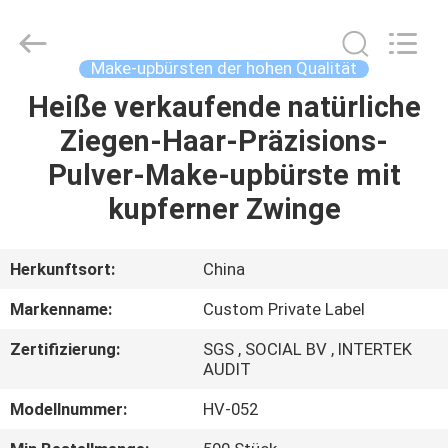
Chanmy
Cosmetics
Co.,
Ltd.
All
Make-upbürsten der hohen Qualität
Rights
Reserved.
Heiße verkaufende natürliche
HAUS
Ziegen-Haar-Präzisions-
PRODUKTE
Pulver-Make-upbürste mit
kupferner Zwinge
ÜBER
UNS
Herkunftsort:
China
Markenname:
Custom Private Label
FABRIK-
Zertifizierung:
SGS , SOCIAL BV , INTERTEK
AUSFLUG
AUDIT
Modellnummer:
HV-052
QUALITÄTSKONTROLLE