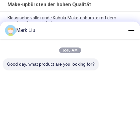
Make-upbürsten der hohen Qualität
Klassische volle runde Kabuki-Make-upbürste mit dem
weichen Ziegen-Extrahaar
Mark Liu
Vonira-Schönheits-große Fan-Ziegen-Haar-Make-
upbürste/hölzerner Griff-Spitzenmake-upbürsten
6:40 AM
Ultra weiches Ziegen-Haar-bloße Backen-Make-upbürste mit
schwarzem hölzernem Griff
Good day, what product are you looking for?
Beliebte Kategorien
Alle
Luxusmake-
Make-Upbürsten Der 
Upbürsten
Hohen Qualität
Eigenmarkenmake-
Natürliche Haar-
Upbürsten
Make-Upbürsten
Synthetische Make-
Berufsmake-
Upbürsten
Upbürsten-Satz