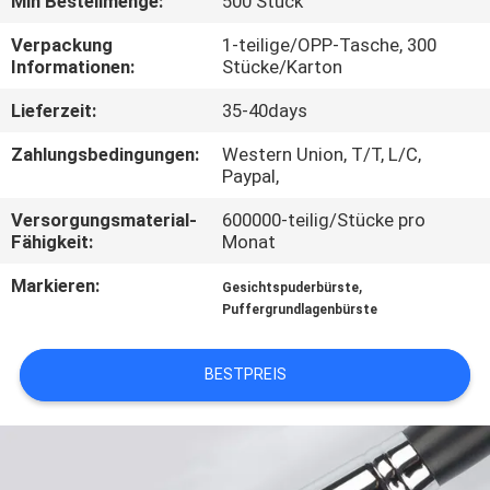
Min Bestellmenge:
500 Stück
SITEMAP
Verpackung
1-teilige/OPP-Tasche, 300
Informationen:
Stücke/Karton
Lieferzeit:
35-40days
PRIVACY
POLICY
Zahlungsbedingungen:
Western Union, T/T, L/C,
Paypal,
Versorgungsmaterial-
600000-teilig/Stücke pro
Fähigkeit:
Monat
Markieren:
,
Gesichtspuderbürste
Puffergrundlagenbürste
BESTPREIS