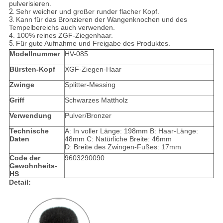
pulverisieren.
2.
Sehr weicher und großer runder flacher Kopf.
3.
Kann für das Bronzieren der Wangenknochen und des
Tempelbereichs auch verwenden.
4. 100% reines ZGF-Ziegenhaar.
5.
Für gute Aufnahme und Freigabe des Produktes.
Modellnummer
HV-085
Bürsten-Kopf
XGF-Ziegen-Haar
Zwinge
Splitter-Messing
Griff
Schwarzes Mattholz
Verwendung
Pulver/Bronzer
Technische
A: In voller Länge: 198mm B: Haar-Länge:
Daten
48mm C: Natürliche Breite: 46mm
D: Breite des Zwingen-Fußes: 17mm
Code der
9603290090
Gewohnheits-
HS
Detail: