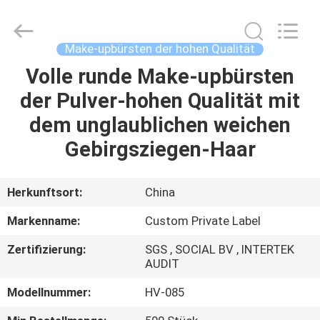
Chanmy
Cosmetics
Co.,
Ltd.
All
Make-upbürsten der hohen Qualität
Rights
Reserved.
Volle runde Make-upbürsten
HAUS
der Pulver-hohen Qualität mit
PRODUKTE
dem unglaublichen weichen
Gebirgsziegen-Haar
ÜBER
UNS
Herkunftsort:
China
Markenname:
Custom Private Label
FABRIK-
Zertifizierung:
SGS , SOCIAL BV , INTERTEK
AUSFLUG
AUDIT
Modellnummer:
HV-085
QUALITÄTSKONTROLLE