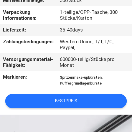
Min Bestellmenge:
500 Stück
SITEMAP
Verpackung
1-teilige/OPP-Tasche, 300
Informationen:
Stücke/Karton
Lieferzeit:
35-40days
PRIVACY
POLICY
Zahlungsbedingungen:
Western Union, T/T, L/C,
Paypal,
Versorgungsmaterial-
600000-teilig/Stücke pro
Fähigkeit:
Monat
Markieren:
,
Spitzenmake-upbürsten
Puffergrundlagenbürste
BESTPREIS