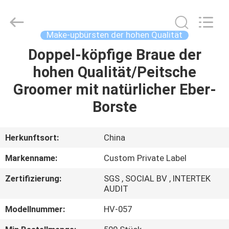
Chanmy
Cosmetics
Co.,
Ltd.
All
Make-upbürsten der hohen Qualität
Rights
Reserved.
Doppel-köpfige Braue der
HAUS
hohen Qualität/Peitsche
PRODUKTE
Groomer mit natürlicher Eber-
Borste
ÜBER
UNS
Herkunftsort:
China
Markenname:
Custom Private Label
FABRIK-
Zertifizierung:
SGS , SOCIAL BV , INTERTEK
AUSFLUG
AUDIT
Modellnummer:
HV-057
QUALITÄTSKONTROLLE