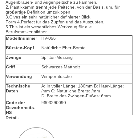
Augenbrauen- und Augenpeitsche zu kämmen.
2.
Plastikkamm trennt jede Peitsche, von der Basis, um, für
großartige Definition umzukippen
3.Gives ein sehr natürlicher definierter Blick.
Form 4.Perfect für das Zupfen und das Auszupfen.
5.This ist ein wesentliches Werkzeug für alle
Berufsmaskenbildner.
Modellnummer
HV-056
Bürsten-Kopf
Natürliche Eber-Borste
Zwinge
Splitter-Messing
Griff
Schwarzes Mattholz
Verwendung
Wimperntusche
Technische
A: In voller Länge: 186mm B: Haar-Länge:
Daten
/mm C: Natürliche Breite: /mm
D: Breite des Zwingen-Fußes: 6mm
Code der
9603290090
Gewohnheits-
HS
Detail: