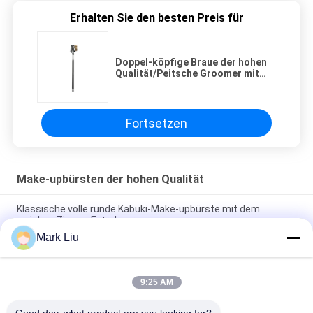
Erhalten Sie den besten Preis für
Doppel-köpfige Braue der hohen
Qualität/Peitsche Groomer mit
natürlicher Eber-Borste
Fortsetzen
Make-upbürsten der hohen Qualität
Klassische volle runde Kabuki-Make-upbürste mit dem
weichen Ziegen-Extrahaar
Mark Liu
Vonira-Schönheits-große Fan-Ziegen-Haar-Make-
upbürste/hölzerner Griff-Spitzenmake-upbürsten
9:25 AM
Ultra weiches Ziegen-Haar-bloße Backen-Make-upbürste mit
schwarzem hölzernem Griff