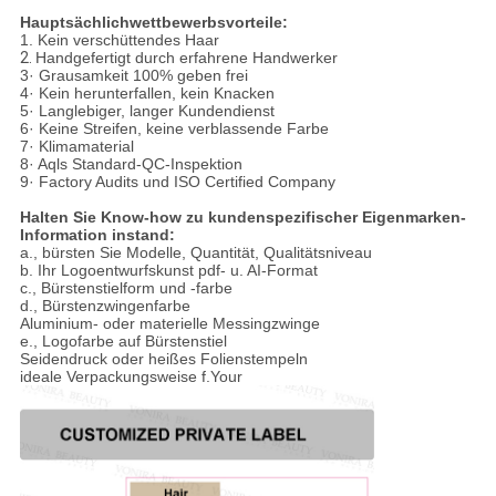
Hauptsächlichwettbewerbsvorteile:
1.
Kein verschüttendes Haar
2.
Handgefertigt durch erfahrene Handwerker
3· Grausamkeit 100% geben frei
4· Kein herunterfallen, kein Knacken
5· Langlebiger, langer Kundendienst
6· Keine Streifen, keine verblassende Farbe
7· Klimamaterial
8· Aqls Standard-QC-Inspektion
9· Factory Audits und ISO Certified Company
Halten Sie Know-how zu kundenspezifischer Eigenmarken-
Information instand:
a., bürsten Sie Modelle, Quantität, Qualitätsniveau
b. Ihr Logoentwurfskunst pdf- u. AI-Format
c., Bürstenstielform und -farbe
d., Bürstenzwingenfarbe
Aluminium- oder materielle Messingzwinge
e., Logofarbe auf Bürstenstiel
Seidendruck oder heißes Folienstempeln
ideale Verpackungsweise f.Your