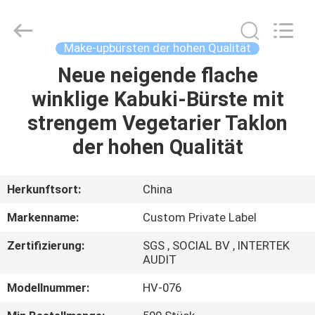
Chanmy
Cosmetics
Co.,
Ltd.
All
Make-upbürsten der hohen Qualität
Rights
Reserved.
Neue neigende flache
HAUS
winklige Kabuki-Bürste mit
PRODUKTE
strengem Vegetarier Taklon
der hohen Qualität
ÜBER
UNS
Herkunftsort:
China
Markenname:
Custom Private Label
FABRIK-
Zertifizierung:
SGS , SOCIAL BV , INTERTEK
AUSFLUG
AUDIT
Modellnummer:
HV-076
QUALITÄTSKONTROLLE