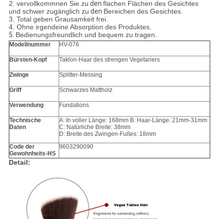
2.
vervollkommnen Sie zu
den
flachen Flächen des Gesichtes
und schwer zugänglich zu
den
Bereichen des Gesichtes.
3.
Total
geben Grausamkeit frei.
4. Ohne irgendeine Absorption des Produktes.
5.
Bedienungsfreundlich und bequem zu tragen.
Modellnummer
HV-076
Bürsten-Kopf
Taklon-Haar des strengen Vegetariers
Zwinge
Splitter-Messing
Griff
Schwarzes Mattholz
Verwendung
Fundations
Technische
A: In voller Länge: 168mm B: Haar-Länge: 21mm-31mm
Daten
C: Natürliche Breite: 38mm
D: Breite des Zwingen-Fußes: 18mm
Code der
9603290090
Gewohnheits-HS
Detail: