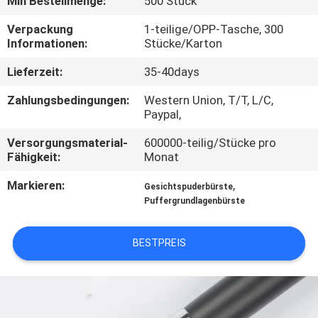
Min Bestellmenge:
500 Stück
SITEMAP
Verpackung
1-teilige/OPP-Tasche, 300
Informationen:
Stücke/Karton
Lieferzeit:
35-40days
PRIVACY
POLICY
Zahlungsbedingungen:
Western Union, T/T, L/C,
Paypal,
Versorgungsmaterial-
600000-teilig/Stücke pro
Fähigkeit:
Monat
Markieren:
,
Gesichtspuderbürste
Puffergrundlagenbürste
BESTPREIS