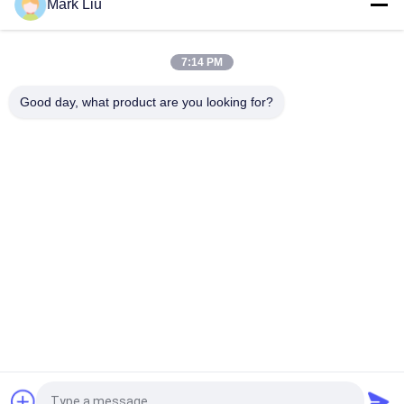
Mark Liu
Vonira-Schönheits-große Fan-Ziegen-Haar-Make-
upbürste/hölzerner Griff-Spitzenmake-upbürsten
7:14 PM
Ultra weiches Ziegen-Haar-bloße Backen-Make-upbürste mit
schwarzem hölzernem Griff
Good day, what product are you looking for?
Beliebte Kategorien
Alle
Luxusmake-
Make-Upbürsten Der 
Upbürsten
Hohen Qualität
Eigenmarkenmake-
Natürliche Haar-
Upbürsten
Make-Upbürsten
Synthetische Make-
Berufsmake-
Upbürsten
Upbürsten-Satz
Reise-Make-
Make-Upbürsten-
Upbürsten-Satz
Sammlung