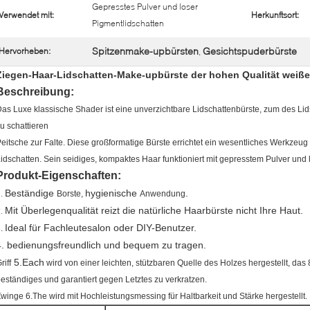
Gepresstes Pulver und loser
Verwendet mit:
Herkunftsort:
Pigmentlidschatten
Spitzenmake-upbürsten
Gesichtspuderbürste
Hervorheben:
,
Ziegen-Haar-Lidschatten-Make-upbürste der hohen Qualität weiße
Beschreibung:
as Luxe klassische Shader ist eine unverzichtbare Lidschattenbürste, zum des 
u schattieren
eitsche zur Falte. Diese großformatige Bürste errichtet ein wesentliches Werkzeu
idschatten. Sein seidiges, kompaktes Haar funktioniert mit gepresstem Pulver und
Produkt-Eigenschaften:
Beständige
hygienische
.
1.
Borste,
Anwendung
Mit Überlegenqualität reizt die natürliche Haarbürste nicht Ihre Haut.
2.
Ideal für Fachleutesalon oder DIY-Benutzer.
3.
4. bedienungsfreundlich und bequem zu tragen.
5.Each
riff
wird von einer leichten, stützbaren Quelle des Holzes hergestellt, das 
eständiges und garantiert gegen Letztes zu verkratzen.
winge 6.The wird mit Hochleistungsmessing für Haltbarkeit und Stärke hergestellt.