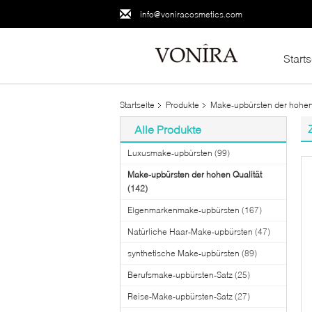
info@voniracosmetics.com
Starts
Startseite
Produkte
Make-upbürsten der hohen
Alle Produkte
Luxusmake-upbürsten
(99)
Make-upbürsten der hohen Qualität
(142)
Eigenmarkenmake-upbürsten
(167)
Natürliche Haar-Make-upbürsten
(47)
synthetische Make-upbürsten
(89)
Berufsmake-upbürsten-Satz
(25)
Reise-Make-upbürsten-Satz
(27)