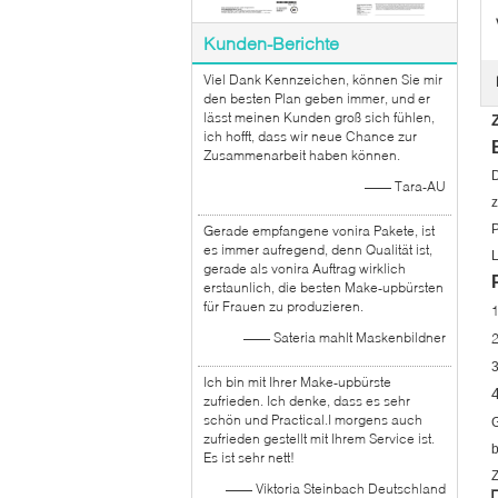
Kunden-Berichte
Viel Dank Kennzeichen, können Sie mir
den besten Plan geben immer, und er
lässt meinen Kunden groß sich fühlen,
ich hofft, dass wir neue Chance zur
Zusammenarbeit haben können.
D
—— Tara-AU
z
P
Gerade empfangene vonira Pakete, ist
es immer aufregend, denn Qualität ist,
L
gerade als vonira Auftrag wirklich
erstaunlich, die besten Make-upbürsten
für Frauen zu produzieren.
—— Sateria mahlt Maskenbildner
Ich bin mit Ihrer Make-upbürste
zufrieden. Ich denke, dass es sehr
schön und Practical.I morgens auch
G
zufrieden gestellt mit Ihrem Service ist.
b
Es ist sehr nett!
Z
—— Viktoria Steinbach Deutschland