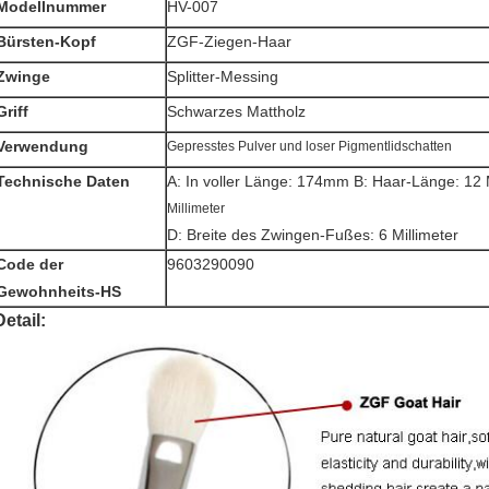
Modellnummer
HV-007
Bürsten-Kopf
ZGF-Ziegen-Haar
Zwinge
Splitter-Messing
Griff
Schwarzes Mattholz
Verwendung
Gepresstes Pulver und loser Pigmentlidschatten
Technische Daten
A: In voller Länge: 174mm B: Haar-Länge: 12 
Millimeter
D: Breite des Zwingen-Fußes: 6 Millimeter
Code der
9603290090
Gewohnheits-HS
Detail: