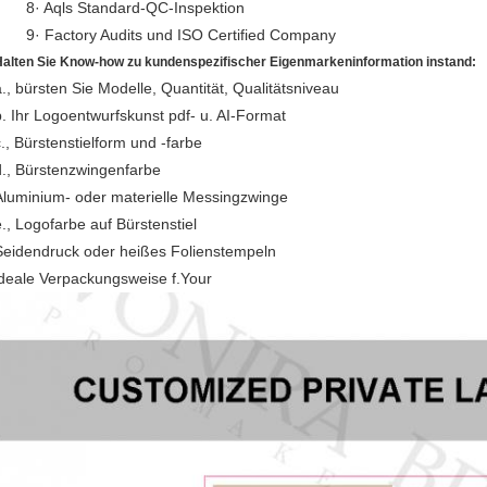
8· Aqls Standard-QC-Inspektion
9· Factory Audits und ISO Certified Company
Halten Sie Know-how zu kundenspezifischer Eigenmarkeninformation instand:
a., bürsten Sie Modelle, Quantität, Qualitätsniveau
b. Ihr Logoentwurfskunst pdf- u. AI-Format
c., Bürstenstielform und -farbe
d., Bürstenzwingenfarbe
Aluminium- oder materielle Messingzwinge
e., Logofarbe auf Bürstenstiel
Seidendruck oder heißes Folienstempeln
ideale Verpackungsweise f.Your