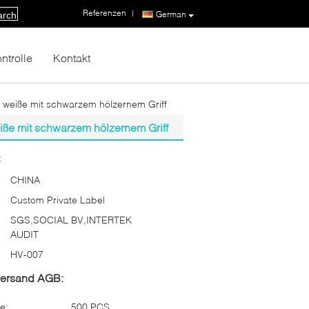
Referenzen
|
German
arch
ntrolle
Kontakt
 weiße mit schwarzem hölzernem Griff
iße mit schwarzem hölzernem Griff
:
CHINA
Custom Private Label
SGS,SOCIAL BV,INTERTEK
AUDIT
HV-007
Versand AGB:
e:
500 PCS