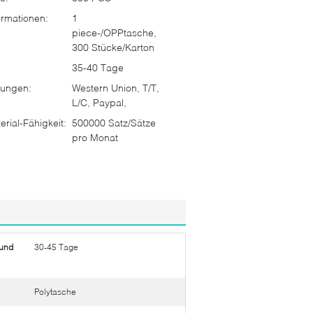
rmationen:
1
piece-/OPPtasche,
300 Stücke/Karton
35-40 Tage
ungen:
Western Union, T/T,
L/C, Paypal,
rial-Fähigkeit:
500000 Satz/Sätze
pro Monat
 und
30-45 Tage
Polytasche