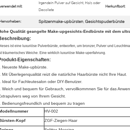
Irgendein Pulver auf Gesicht, Hals oder
verwendet mit:
Herkunftsort:
Decollete
Spitzenmake-upbürsten
Gesichtspuderbürste
Hervorheben:
,
Hohe Qualität geangelte Make-upgesichts-Endbürste mit dem ultr
Beschreibung:
ieses ist eine luxuriöse Pulverbürste, entworfen, um bronzer, Pulver und Leuchtmar
st träumerisches Weiche. Eine wirklich luxuriöse Make-uperfahrung.
Produkt-Eigenschaften:
Neueste Make-upbürste.
1.
Mit Überlegenqualität reizt die natürliche Haarbürste nicht Ihre Haut.
2.
Ideal für Fachleutesalon oder DIY-Benutzer.
3.
Weich und bequem für Gebrauch, vervollkommnen Sie für das Anwen
4.
Extrapulvers
weg von Ihrem Gesicht.
Bedienungsfreundlich und bequem zu tragen
5.
Modellnummer
HV-002
Bürsten-Kopf
ZGF-Ziegen-Haar
Zwinge
Splitter-Messing