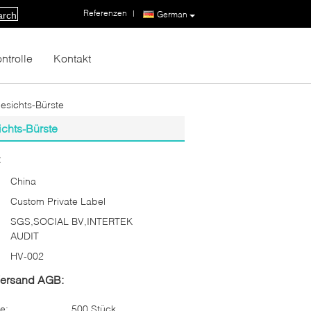
Referenzen
|
German
arch
ntrolle
Kontakt
esichts-Bürste
chts-Bürste
:
China
Custom Private Label
SGS,SOCIAL BV,INTERTEK
AUDIT
HV-002
Versand AGB:
e:
500 Stück