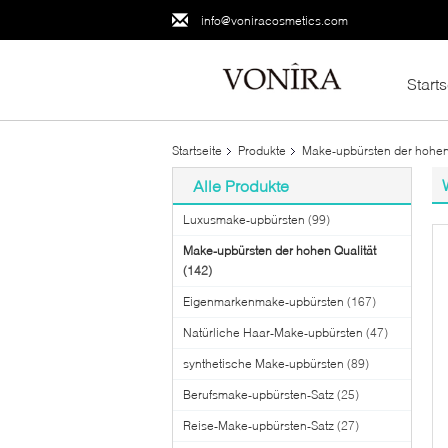
info@voniracosmetics.com
Starts
Startseite
Produkte
Make-upbürsten der hohen
Alle Produkte
Luxusmake-upbürsten
(99)
Make-upbürsten der hohen Qualität
(142)
Eigenmarkenmake-upbürsten
(167)
Natürliche Haar-Make-upbürsten
(47)
synthetische Make-upbürsten
(89)
Berufsmake-upbürsten-Satz
(25)
Reise-Make-upbürsten-Satz
(27)