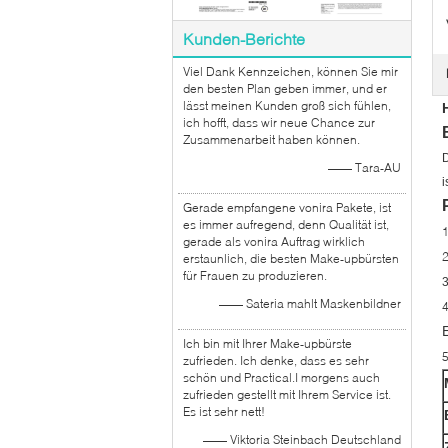
Kunden-Berichte
Viel Dank Kennzeichen, können Sie mir
den besten Plan geben immer, und er
lässt meinen Kunden groß sich fühlen,
ich hofft, dass wir neue Chance zur
Zusammenarbeit haben können.
D
—— Tara-AU
i
Gerade empfangene vonira Pakete, ist
es immer aufregend, denn Qualität ist,
gerade als vonira Auftrag wirklich
erstaunlich, die besten Make-upbürsten
für Frauen zu produzieren.
—— Sateria mahlt Maskenbildner
Ich bin mit Ihrer Make-upbürste
zufrieden. Ich denke, dass es sehr
schön und Practical.I morgens auch
zufrieden gestellt mit Ihrem Service ist.
Es ist sehr nett!
—— Viktoria Steinbach Deutschland