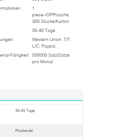
rmationen:
1
piece-/OPPtasche,
300 Stücke/Karton
35-40 Tage
ungen:
Western Union, T/T,
L/C, Paypal,
rial-Fähigkeit:
500000 Satz/Sätze
pro Monat
30-45 Tage
Polybeutel