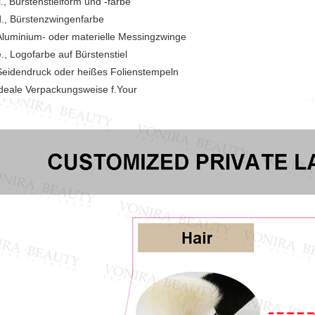
c., Bürstenstielform und -farbe
d., Bürstenzwingenfarbe
Aluminium- oder materielle Messingzwinge
e., Logofarbe auf Bürstenstiel
Seidendruck oder heißes Folienstempeln
ideale Verpackungsweise f.Your