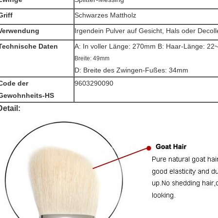
Griff
Schwarzes Mattholz
Verwendung
Irgendein Pulver auf Gesicht, Hals oder Decoll
Technische Daten
A: In voller Länge: 270mm B: Haar-Länge: 22~
Breite: 49mm
D: Breite des Zwingen-Fußes: 34mm
Code der
9603290090
Gewohnheits-HS
Detail: