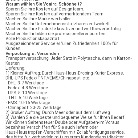
Warum wählen Sie Vonira-Schönheit?
Sparen Sie Ihre Kosten auf Designteam.
Sparen Sie Ihre Kosten auf vermarktendem Team.
Machen Sie Ihre Marke wertvoller.
Machen Sie Ihr Unternehmensstützbares entwickelt.
Machen Sie Ihre Produkte kreativer und wettbewerbsfähig.
Machen Sie Ihr bilden die professionellerenbürsten.
Volle Produktionskapazität.
Ausgezeichneter Service erfüllen Zufriedenheit 100% für
Kunden.
Verpackung u. Versenden
Transportverpackung: Jeder Satz in Polytasche, dann in Karton-
Kasten
Lieferung:
1) Kleiner Auftrag: Durch Haus-Haus-Droping-Kurier Express,
DHL-UPS Fedex/TNT//EMS/Chinapost, etc.
- DHL: 3-7 Werktage
- Fedex: 4-8 Werktage
- UPS: 5-10 Werktage
- TNT: 5-10 Werktage
- EMS: 10-15 Werktage
- Chinapost: 20-25 Werktage
2)
Großer Auftrag: Durch Meer oder auf dem Luftweg
3)
Wählen Sie die beste und bequeme Weise für Ihren Bedarf
Wir können Seitensteuer Doube oder Aufgaben-im Voraus
bezahltes Verschiffen für Sie auch liefern oder
Haus-Haustropfen-Verschiffen mit Zollabfertigungsservice,
das bitte für, verhandeln mit unserem Kundendienstdirektor