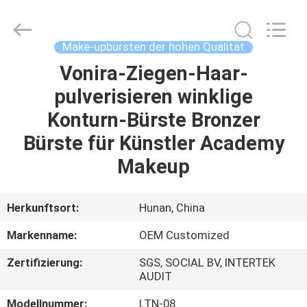
Chanmy
Cosmetics
Co.,
Ltd.
All
Make-upbürsten der hohen Qualität
Rights
Reserved.
Vonira-Ziegen-Haar-
HAUS
pulverisieren winklige
PRODUKTE
Konturn-Bürste Bronzer
Bürste für Künstler Academy
ÜBER
Makeup
UNS
Herkunftsort:
Hunan, China
FABRIK-
Markenname:
OEM Customized
AUSFLUG
Zertifizierung:
SGS, SOCIAL BV, INTERTEK
AUDIT
QUALITÄTSKONTROLLE
Modellnummer:
LTN-08