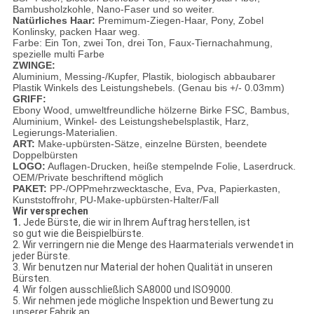
Bambusholzkohle, Nano-Faser und so weiter.
Natürliches Haar:
Premimum-Ziegen-Haar, Pony, Zobel
Konlinsky, packen Haar weg.
Farbe: Ein Ton, zwei Ton, drei Ton, Faux-Tiernachahmung,
spezielle multi Farbe
ZWINGE:
Aluminium, Messing-/Kupfer, Plastik, biologisch abbaubarer
Plastik Winkels des Leistungshebels. (Genau bis +/- 0.03mm)
GRIFF:
Ebony Wood, umweltfreundliche hölzerne Birke FSC, Bambus,
Aluminium, Winkel- des Leistungshebelsplastik, Harz,
Legierungs-Materialien.
ART:
Make-upbürsten-Sätze, einzelne Bürsten, beendete
Doppelbürsten
LOGO:
Auflagen-Drucken, heiße stempelnde Folie, Laserdruck.
OEM/Private beschriftend möglich
PAKET:
PP-/OPPmehrzwecktasche, Eva, Pva, Papierkasten,
Kunststoffrohr, PU-Make-upbürsten-Halter/Fall
Wir versprechen
1.
Jede Bürste, die wir in Ihrem Auftrag herstellen, ist
so gut wie die Beispielbürste.
2. Wir verringern nie die Menge des Haarmaterials verwendet in
jeder Bürste.
3. Wir benutzen nur Material der hohen Qualität in unseren
Bürsten.
4. Wir folgen ausschließlich SA8000 und ISO9000.
5. Wir nehmen jede mögliche Inspektion und Bewertung zu
unserer Fabrik an.