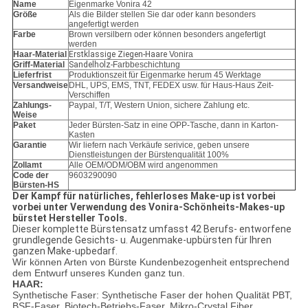
Name
Eigenmarke Vonira 42
Größe
Als die Bilder stellen Sie dar oder kann besonders
angefertigt werden
Farbe
Brown versilbern oder können besonders angefertigt
werden
Haar-Material
Erstklassige Ziegen-Haare
Vonira
Griff-Material
Sandelholz-
Farbbeschichtung
Lieferfrist
Produktionszeit für Eigenmarke herum 45 Werktage
Versandweise
DHL, UPS, EMS, TNT, FEDEX usw. für Haus-Haus Zeit-
Verschiffen
Zahlungs-
Paypal, T/T, Western Union, sichere Zahlung etc.
Weise
Paket
Jeder Bürsten-Satz in eine OPP-Tasche, dann in Karton-
Kasten
Garantie
Wir liefern nach Verkäufe serivice, geben unsere
Dienstleistungen der Bürstenqualität 100%
Zollamt
Alle OEM/ODM/OBM wird angenommen
Code der
9603290090
Bürsten-HS
Der Kampf für natürliches, fehlerloses Make-up ist vorbei
vorbei unter Verwendung des Vonira-Schönheits-Makes-up
bürstet Hersteller Tools.
Dieser komplette Bürstensatz umfasst 42 Berufs- entworfene
grundlegende Gesichts- u. Augenmake-upbürsten für Ihren
ganzen Make-upbedarf.
Wir können Arten von Bürste Kundenbezogenheit entsprechend
dem Entwurf unseres Kunden ganz tun.
HAAR:
Synthetische Faser: Synthetische Faser der hohen Qualität PBT,
BSF-Faser, Biotech-Betriebs-Faser, Mikro-Crystal Fiber,