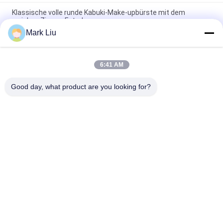
Klassische volle runde Kabuki-Make-upbürste mit dem
weichen Ziegen-Extrahaar
Mark Liu
Vonira-Schönheits-große Fan-Ziegen-Haar-Make-
upbürste/hölzerner Griff-Spitzenmake-upbürsten
6:41 AM
Ultra weiches Ziegen-Haar-bloße Backen-Make-upbürste mit
schwarzem hölzernem Griff
Good day, what product are you looking for?
Beliebte Kategorien
Alle
Luxusmake-
Make-Upbürsten Der 
Upbürsten
Hohen Qualität
Eigenmarkenmake-
Natürliche Haar-
Upbürsten
Make-Upbürsten
Synthetische Make-
Berufsmake-
Upbürsten
Upbürsten-Satz