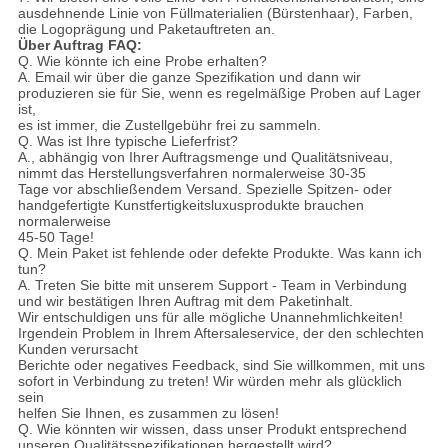
ausdehnende Linie von Füllmaterialien (Bürstenhaar), Farben,
die Logoprägung und Paketauftreten an.
Über Auftrag FAQ:
Q. Wie könnte ich eine Probe erhalten?
A. Email wir über die ganze Spezifikation und dann wir
produzieren sie für Sie, wenn es regelmäßige Proben auf Lager
ist,
es ist immer, die Zustellgebühr frei zu sammeln.
Q. Was ist Ihre typische Lieferfrist?
A., abhängig von Ihrer Auftragsmenge und Qualitätsniveau,
nimmt das Herstellungsverfahren normalerweise 30-35
Tage vor abschließendem Versand. Spezielle Spitzen- oder
handgefertigte Kunstfertigkeitsluxusprodukte brauchen
normalerweise
45-50 Tage!
Q. Mein Paket ist fehlende oder defekte Produkte. Was kann ich
tun?
A. Treten Sie bitte mit unserem Support - Team in Verbindung
und wir bestätigen Ihren Auftrag mit dem Paketinhalt.
Wir entschuldigen uns für alle mögliche Unannehmlichkeiten!
Irgendein Problem in Ihrem Aftersaleservice, der den schlechten
Kunden verursacht
Berichte oder negatives Feedback, sind Sie willkommen, mit uns
sofort in Verbindung zu treten! Wir würden mehr als glücklich
sein
helfen Sie Ihnen, es zusammen zu lösen!
Q. Wie könnten wir wissen, dass unser Produkt entsprechend
unseren Qualitätsspezifikationen hergestellt wird?