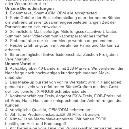
oder Verkaufsberatern!
Unsere Dienstleistungen
1.
Eigenmarke, Soem-ODM OBM alle acceptected
1. Freie Gebühr der Beispielherstellung oder der neuen Bürsten,
die während unserer zusammengearbeiteten langen Zeit der
Partnerkunden sich entwickeln.
2. Schnellste E-Mail, sofortige Mitteilungssozialantwort, lautes
Summen oder Videokommunikationspersönliches treffen.
3. Probeaufträge der kleinen Menge werden angenommen
4. Reiche Erfahrung, zum mit berühmter Firma und Marken zu
arbeiten
5. Ihr ursprünglicher Entwurfsideenschutz, Zeichen Freigaben-
Vereinbarung.
Unsere Vorteile
1.
Aufschlag über 40 Ländern mit 138 Marken. Wir verstehen die
Nachfrage nach hochwertigen kundengebundenen Make-
upbürsten.
2. Das Make-up bürstet von vonira Werkstatt wird in Handarbeit
gemacht einzeln von erfahrenen BürsteCrafters mit dem Geist
der traditionellen XIANGBI-Schreibensbürste.
3. Konkurrenzfähiger Preis, Angebot EXW-Preis, FOB-Preis und
cif-Preis, Haus-Haus oder entsprechend den Anforderungen des
Kunden.
4. Vorzügliche Qualität, OEM/ODM nehmen an.
5. Jährliche Produktionskapazität 38 Million Bürsten.
6. Klima-/Hand-Made-Make-upbürste. Wir haben FSC®
bestätigten Holz-und Bambusgriff.
7. Wir bieten eine volle Linie von Promaskenbildnerbürsten, eine