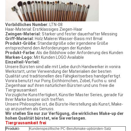
Vorbildliches Number:
LTN-08
Haar-Material: Erstklassiges Ziegen-Haar
Zwingen-Material:
Starker und fester dauerhafter Messing
Griff-Material:
Holz Malerei Wasser-Basis mit 8mal
Produkt-Größe:
Standardgröße oder irgendeine Größe
entsprechend den Anforderungen der Kunden
Produkt-Farbe:
Als die Bildshow oder Anforderung des Kunden
Marken-Logo:
Mit Kunden LOGO Available
Einzelteil-Vorteil:
Unsere Bürsten sind alle mit Liebe durch Handwerker in vonira
Werkstatt, unter Verwendung der Materialien der besten
Qualität und traditionellen des Fähigkeitserbes handgefertigt.
Vonira benutzt nur Pony, Eichhörnchen, Zobel, Fuchs u. sind
Ziegenhaar auf ihren natürlichen Bürsten und uns freie die
Tiergrausamkeit
Vorzügliche
Kunstfertigkeit, Künstler Master Series, gerade für
Ihrer Marke besser sich treffen.
Unsere Philosophie ist, die Bürste-Herstellung als Kunst, Make-
up anzusehen als Genuss.
Wir stellen Sie nur zur Verfügung, die wirkliches Make-up der
hohen Qualität bürstet, wie Sie verlangen.
Tiergrausamkeit frei
Produkt-
Kundenspezifische PC-Berufsmake-upbürsten-Satz