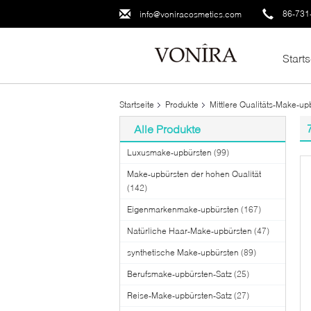
86-731
info@voniracosmetics.com
Starts
Startseite
Produkte
Mittlere Qualitäts-Make-up
Alle Produkte
Luxusmake-upbürsten
(99)
Make-upbürsten der hohen Qualität
(142)
Eigenmarkenmake-upbürsten
(167)
Natürliche Haar-Make-upbürsten
(47)
synthetische Make-upbürsten
(89)
Berufsmake-upbürsten-Satz
(25)
Reise-Make-upbürsten-Satz
(27)