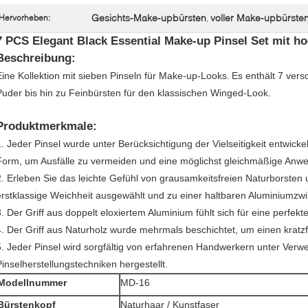
Gesichts-Make-upbürsten
voller Make-upbürste
Hervorheben:
,
7 PCS Elegant Black Essential Make-up Pinsel Set mit h
Beschreibung:
Eine Kollektion mit sieben Pinseln für Make-up-Looks.
Es enthält 7 vers
Puder bis hin zu Feinbürsten für den klassischen Winged-Look.
Produktmerkmale:
1. Jeder Pinsel wurde unter Berücksichtigung der Vielseitigkeit entwick
Form, um Ausfälle zu vermeiden und eine möglichst gleichmäßige Anw
2. Erleben Sie das leichte Gefühl von grausamkeitsfreien Naturborsten 
erstklassige Weichheit ausgewählt und zu einer haltbaren Aluminiumzwi
3. Der Griff aus doppelt eloxiertem Aluminium fühlt sich für eine perfekte
4. Der Griff aus Naturholz wurde mehrmals beschichtet, um einen kratz
5. Jeder Pinsel wird sorgfältig von erfahrenen Handwerkern unter Verwen
Pinselherstellungstechniken hergestellt.
Modellnummer
MD-16
Bürstenkopf
Naturhaar / Kunstfaser