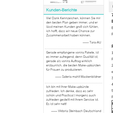
Kunden-Berichte
Viel Dank Kennzeichen, können Sie mir
den besten Plan geben immer, und er
lässt meinen Kunden groß sich fühlen,
ich hofft, dass wir neue Chance zur
Zusammenarbeit haben können.
—— Tara-AU
Gerade empfangene vonira Pakete, ist
es immer aufregend, denn Qualität ist,
gerade als vonira Auftrag wirklich
erstaunlich, die besten Make-upbürsten
für Frauen zu produzieren.
—— Sateria mahlt Maskenbildner
Ich bin mit Ihrer Make-upbürste
zufrieden. Ich denke, dass es sehr
schön und Practical.I morgens auch
zufrieden gestellt mit Ihrem Service ist.
Es ist sehr nett!
—— Viktoria Steinbach Deutschland