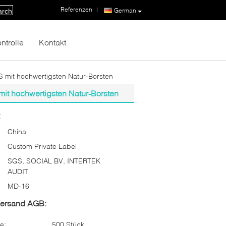
Referenzen
|
German
arch
ntrolle
Kontakt
 mit hochwertigsten Natur-Borsten
mit hochwertigsten Natur-Borsten
:
China
Custom Private Label
SGS, SOCIAL BV, INTERTEK
AUDIT
MD-16
Versand AGB:
e:
500 Stück