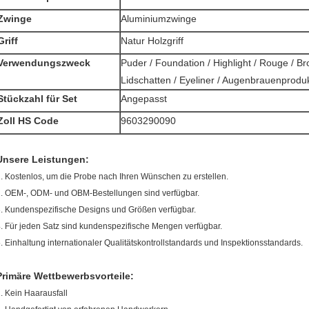
Zwinge
Aluminiumzwinge
Griff
Natur Holzgriff
Verwendungszweck
Puder / Foundation / Highlight / Rouge / Br
Lidschatten / Eyeliner / Augenbrauenproduk
Stückzahl für Set
Angepasst
Zoll HS Code
9603290090
Unsere Leistungen:
. Kostenlos, um die Probe nach Ihren Wünschen zu erstellen.
. OEM-, ODM- und OBM-Bestellungen sind verfügbar.
. Kundenspezifische Designs und Größen verfügbar.
. Für jeden Satz sind kundenspezifische Mengen verfügbar.
. Einhaltung internationaler Qualitätskontrollstandards und Inspektionsstandards.
Primäre Wettbewerbsvorteile:
. Kein Haarausfall