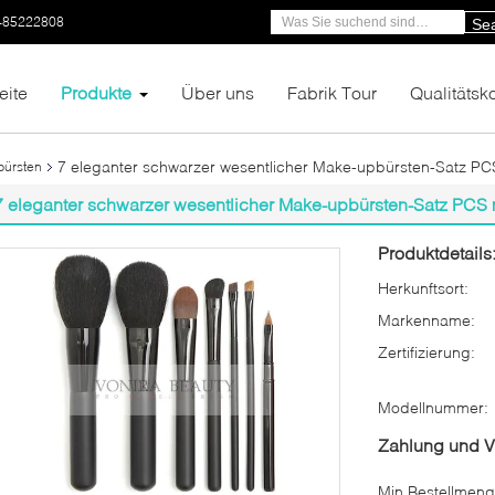
-85222808
Se
eite
Produkte
Über uns
Fabrik Tour
Qualitätsko
7 eleganter schwarzer wesentlicher Make-upbürsten-Satz PCS
bürsten
7 eleganter schwarzer wesentlicher Make-upbürsten-Satz PCS 
Produktdetails
Herkunftsort:
Markenname:
Zertifizierung:
Modellnummer:
Zahlung und 
Min Bestellmeng