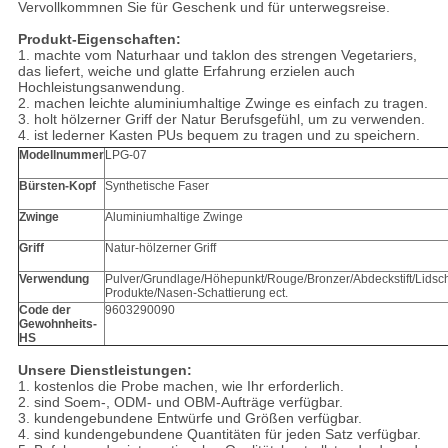
Vervollkommnen Sie für Geschenk und für unterwegsreise.
Produkt-Eigenschaften:
1. machte vom Naturhaar und taklon des strengen Vegetariers,
das liefert, weiche und glatte Erfahrung erzielen auch
Hochleistungsanwendung.
2. machen leichte aluminiumhaltige Zwinge es einfach zu tragen.
3. holt hölzerner Griff der Natur Berufsgefühl, um zu verwenden.
4. ist lederner Kasten PUs bequem zu tragen und zu speichern.
Modellnummer
LPG-07
Bürsten-Kopf
Synthetische Faser
Zwinge
Aluminiumhaltige Zwinge
Griff
Natur-hölzerner Griff
Verwendung
Pulver/Grundlage/Höhepunkt/Rouge/Bronzer/Abdeckstift/Lidsch
Produkte/Nasen-Schattierung ect.
Code der
9603290090
Gewohnheits-
HS
Unsere Dienstleistungen:
1. kostenlos die Probe machen, wie Ihr erforderlich.
2. sind Soem-, ODM- und OBM-Aufträge verfügbar.
3. kundengebundene Entwürfe und Größen verfügbar.
4. sind kundengebundene Quantitäten für jeden Satz verfügbar.