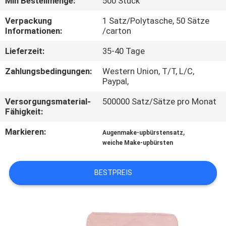
Min Bestellmenge:
500 Stück
SITEMAP
Verpackung
1 Satz/Polytasche, 50 Sätze
Informationen:
/carton
Lieferzeit:
35-40 Tage
PRIVACY
POLICY
Zahlungsbedingungen:
Western Union, T/T, L/C,
Paypal,
Versorgungsmaterial-
500000 Satz/Sätze pro Monat
Fähigkeit:
Markieren:
,
Augenmake-upbürstensatz
weiche Make-upbürsten
BESTPREIS