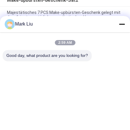
Make-upbürsten-Geschenk-Satz
Majestätisches 7 PCS Make-upbürsten-Geschenk gelegt mit
dem feinsten natürlichen synthetischen Haar
Mark Liu
Rosa exklusives Sammlungs-Make-upbürsten-Geschenk-
gesetzte Schönheits-Produkte, Make-upwerkzeug-Satz
2:59 AM
Chirstmas-Feriengeschenk-Paket mit doppelseitigen Bürsten
und schönem Verpackungs-Kasten
Good day, what product are you looking for?
Beliebte Kategorien
Alle
Luxusmake-
Make-Upbürsten Der 
Upbürsten
Hohen Qualität
Eigenmarkenmake-
Natürliche Haar-
Upbürsten
Make-Upbürsten
Synthetische Make-
Berufsmake-
Upbürsten
Upbürsten-Satz