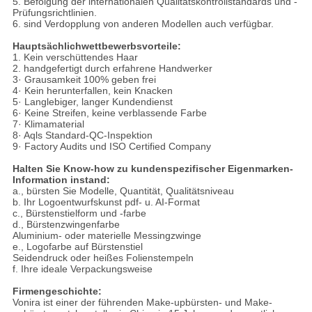
5. Befolgung der internationalen Qualitätskontrollstandards und -
Prüfungsrichtlinien.
6. sind Verdopplung von anderen Modellen auch verfügbar.
Hauptsächlichwettbewerbsvorteile:
1. Kein verschüttendes Haar
2. handgefertigt durch erfahrene Handwerker
3· Grausamkeit 100% geben frei
4· Kein herunterfallen, kein Knacken
5· Langlebiger, langer Kundendienst
6· Keine Streifen, keine verblassende Farbe
7· Klimamaterial
8· Aqls Standard-QC-Inspektion
9· Factory Audits und ISO Certified Company
Halten Sie Know-how zu kundenspezifischer Eigenmarken-
Information instand:
a., bürsten Sie Modelle, Quantität, Qualitätsniveau
b. Ihr Logoentwurfskunst pdf- u. AI-Format
c., Bürstenstielform und -farbe
d., Bürstenzwingenfarbe
Aluminium- oder materielle Messingzwinge
e., Logofarbe auf Bürstenstiel
Seidendruck oder heißes Folienstempeln
f. Ihre ideale Verpackungsweise
Firmengeschichte:
Vonira ist einer der führenden Make-upbürsten- und Make-