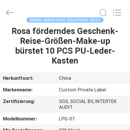
Chanmy
Cosmetics
Co.,
Ltd.
All
Make-upbürsten-Geschenk-Satz
Rights
Reserved.
Rosa förderndes Geschenk-
HAUS
Reise-Größen-Make-up
PRODUKTE
bürstet 10 PCS PU-Leder-
Kasten
ÜBER
UNS
Herkunftsort:
China
Markenname:
Custom Private Label
FABRIK-
Zertifizierung:
SGS, SOCIAL BV, INTERTEK
AUSFLUG
AUDIT
Modellnummer:
LPG-07
QUALITÄTSKONTROLLE