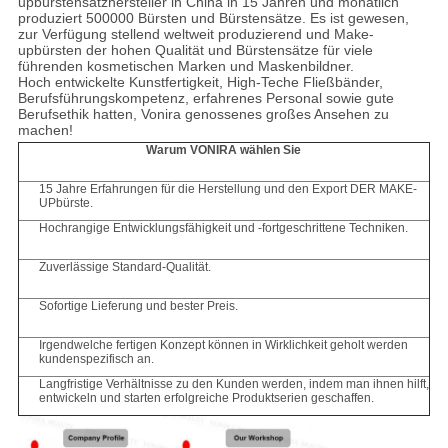
upbürstensatzhersteller in China in 15 Jahren und monatlich
produziert 500000 Bürsten und Bürstensätze. Es ist gewesen,
zur Verfügung stellend weltweit produzierend und Make-
upbürsten der hohen Qualität und Bürstensätze für viele
führenden kosmetischen Marken und Maskenbildner.
Hoch entwickelte Kunstfertigkeit, High-Teche Fließbänder,
Berufsführungskompetenz, erfahrenes Personal sowie gute
Berufsethik hatten, Vonira genossenes großes Ansehen zu
machen!
Warum VONIRA wählen Sie
15 Jahre Erfahrungen für die Herstellung und den Export DER MAKE-
UPbürste.
Hochrangige Entwicklungsfähigkeit und -fortgeschrittene Techniken.
Zuverlässige Standard-Qualität.
Sofortige Lieferung und bester Preis.
Irgendwelche fertigen Konzept können in Wirklichkeit geholt werden
kundenspezifisch an.
Langfristige Verhältnisse zu den Kunden werden, indem man ihnen hilft,
entwickeln und starten erfolgreiche Produktserien geschaffen.