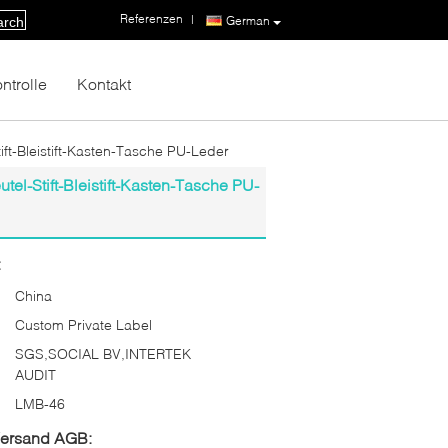
Referenzen
|
German
arch
ntrolle
Kontakt
ft-Bleistift-Kasten-Tasche PU-Leder
el-Stift-Bleistift-Kasten-Tasche PU-
:
China
Custom Private Label
SGS,SOCIAL BV,INTERTEK
AUDIT
LMB-46
Versand AGB: