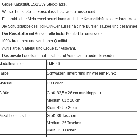
. Große Kapazität, 15/25/39 Steckplätze.
. Weißer Punkt, Splitterverschluss, hochwertig aussehend.
. Ein praktischer Mehrzweckbeutel kann auch Ihre Kosmetikbürste oder Ihren Make
.Die Schutzklappe des Roll-Out-Gehäuses hält Ihre Bürsten sauber und gesammel
5.
Der Reisekoffer mit Bürstenrolle bietet Komfort für unterwegs.
.100% brandneu und von hoher Qualität.
.Multi Farbe, Material und Größe zur Auswahl.
.
. Das private Logo kann auf Tasche und Verpackung gedruckt werden
Modellnummer
LMB-46
Farbe
Schwarzer Hintergrund mit weißem Punkt
Material
PU Leder
Größe
Groß: 83,5 x 26 cm (ausklappen)
Medium: 62 x 26 cm
Klein: 42,5 x 26 cm
Anzahl der Taschen
Groß: 39 Taschen
Medium: 25 Taschen
Klein: 15 Taschen