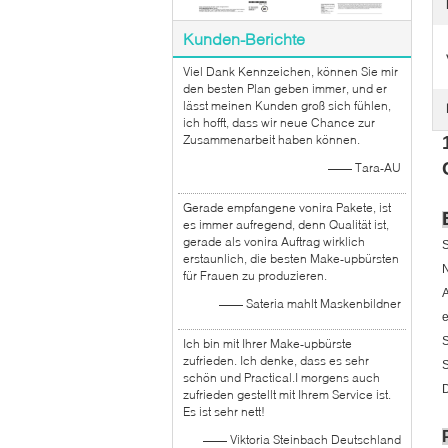
Kunden-Berichte
Viel Dank Kennzeichen, können Sie mir
den besten Plan geben immer, und er
lässt meinen Kunden groß sich fühlen,
ich hofft, dass wir neue Chance zur
Zusammenarbeit haben können.
—— Tara-AU
Gerade empfangene vonira Pakete, ist
es immer aufregend, denn Qualität ist,
gerade als vonira Auftrag wirklich
S
erstaunlich, die besten Make-upbürsten
N
für Frauen zu produzieren.
A
—— Sateria mahlt Maskenbildner
e
S
Ich bin mit Ihrer Make-upbürste
zufrieden. Ich denke, dass es sehr
schön und Practical.I morgens auch
D
zufrieden gestellt mit Ihrem Service ist.
Es ist sehr nett!
—— Viktoria Steinbach Deutschland