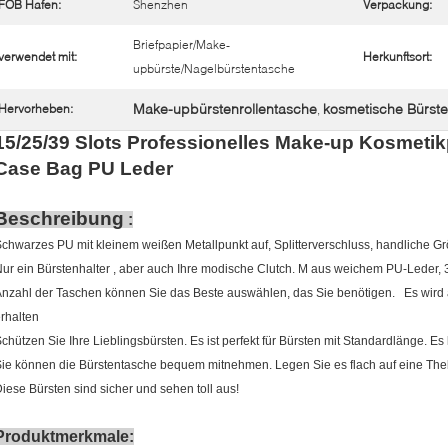
FOB Hafen:
Shenzhen
Verpackung:
Briefpapier/Make-
verwendet mit:
Herkunftsort:
upbürste/Nagelbürstentasche
Make-upbürstenrollentasche
kosmetische Bürst
Hervorheben:
,
15/25/39 Slots Professionelles Make-up Kosmetikp
Case Bag PU Leder
Beschreibung
:
chwarzes PU mit kleinem weißen Metallpunkt auf,
Splitterverschluss, handliche G
ur ein Bürstenhalter
, aber auch Ihre modische Clutch. M
aus weichem PU-Leder, 3
nzahl der Taschen können Sie das Beste auswählen, das Sie benötigen.
Es wird
rhalten
chützen Sie Ihre Lieblingsbürsten. Es ist perfekt für Bürsten mit Standardlänge. Es 
Sie können die Bürstentasche bequem mitnehmen.
Legen Sie es flach auf eine The
iese Bürsten sind sicher und sehen toll aus!
Produktmerkmale: