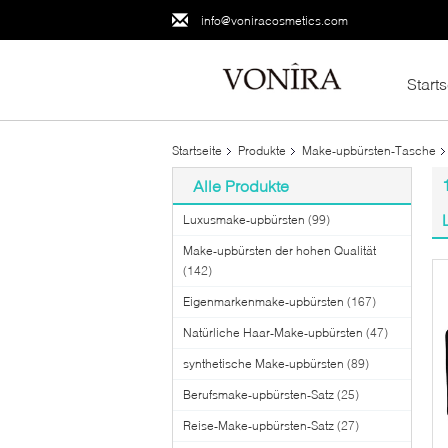
info@voniracosmetics.com
Starts
Startseite
Produkte
Make-upbürsten-Tasche
Alle Produkte
Luxusmake-upbürsten
(99)
Make-upbürsten der hohen Qualität
(142)
Eigenmarkenmake-upbürsten
(167)
Natürliche Haar-Make-upbürsten
(47)
synthetische Make-upbürsten
(89)
Berufsmake-upbürsten-Satz
(25)
Reise-Make-upbürsten-Satz
(27)