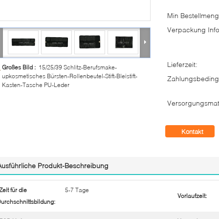
Min Bestellmeng
Verpackung Info
Lieferzeit:
Großes Bild :
15/25/39 Schlitz-Berufsmake-
upkosmetisches Bürsten-Rollenbeutel-Stift-Bleistift-
Zahlungsbeding
Kasten-Tasche PU-Leder
Versorgungsmate
Kontakt
Ausführliche Produkt-Beschreibung
Zeit für die
5-7 Tage
Vorlaufzeit:
urchschnittsbildung: