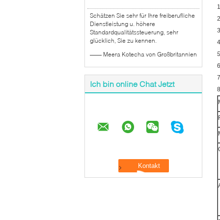
1
Schätzen Sie sehr für Ihre freiberufliche
2
Dienstleistung u. höhere
3
Standardqualitätssteuerung, sehr
glücklich, Sie zu kennen.
4
—— Meera Kotecha von Großbritannien
6
7
Ich bin online Chat Jetzt
8