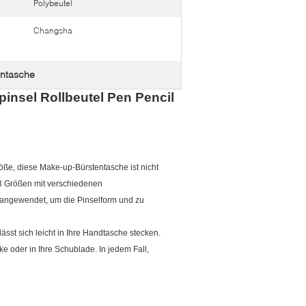
Polybeutel
Changsha
entasche
insel Rollbeutel Pen Pencil
röße, diese Make-up-Bürstentasche ist nicht
 Größen mit verschiedenen
 angewendet, um die Pinselform und zu
lässt sich leicht in Ihre Handtasche stecken.
ke oder in Ihre Schublade.
In jedem Fall,