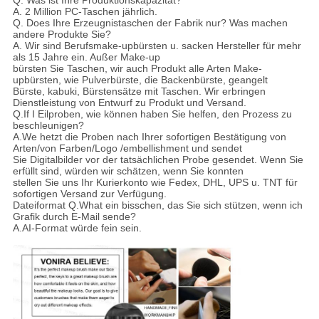
A. 2 Million PC-Taschen jährlich.
Q. Does Ihre Erzeugnistaschen der Fabrik nur? Was machen
andere Produkte Sie?
A. Wir sind Berufsmake-upbürsten u. sacken Hersteller für mehr
als 15 Jahre ein. Außer Make-up
bürsten Sie Taschen, wir auch Produkt alle Arten Make-
upbürsten, wie Pulverbürste, die Backenbürste, geangelt
Bürste, kabuki, Bürstensätze mit Taschen. Wir erbringen
Dienstleistung von Entwurf zu Produkt und Versand.
Q.If I Eilproben, wie können haben Sie helfen, den Prozess zu
beschleunigen?
A.We hetzt die Proben nach Ihrer sofortigen Bestätigung von
Arten/von Farben/Logo /embellishment und sendet
Sie Digitalbilder vor der tatsächlichen Probe gesendet. Wenn Sie
erfüllt sind, würden wir schätzen, wenn Sie konnten
stellen Sie uns Ihr Kurierkonto wie Fedex, DHL, UPS u. TNT für
sofortigen Versand zur Verfügung.
Dateiformat Q.What ein bisschen, das Sie sich stützen, wenn ich
Grafik durch E-Mail sende?
A.AI-Format würde fein sein.