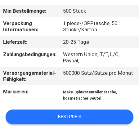
Min Bestellmenge:
500 Stück
SITEMAP
Verpackung
1 piece-/OPPtasche, 50
Informationen:
Stücke/Karton
PRIVACY
Lieferzeit:
20-25 Tage
POLICY
Zahlungsbedingungen:
Western Union, T/T, L/C,
Paypal,
Versorgungsmaterial-
500000 Satz/Sätze pro Monat
Fähigkeit:
Markieren:
,
Make-upbürstenrollentasche
kosmetischer Beutel
BESTPREIS