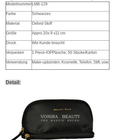
Modellnummer
LMB-129
Farbe
Schwarzes
Material
Oxford-Stoff
Größe
Appro 20x 9 x11 cm
Druck
Wie Kunde braucht
Verpacken
1 Piece-/OPPtasche, 50 Stücke/Karton
Verwendung
Make-upbürsten, Kosmetik, Telefon, Stift, usw.
Detail: