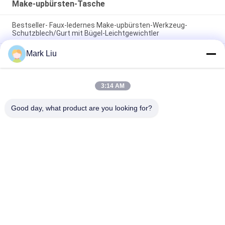
Make-upbürsten-Tasche
Bestseller- Faux-ledernes Make-upbürsten-Werkzeug-
Schutzblech/Gurt mit Bügel-Leichtgewichtler
Mark Liu
PU-Bleistift-Kasten-Beutel-Wellen-Streifen-Reißverschluss-
Schließungs-Reise-kosmetische Kosmetiktasche-netter
Stift-Briefpapier-Halter
3:14 AM
Berufsmake-upbürsten-Rollenbeutel-Toilettenartikel-Halter-
Stift-Bleistift-Speicher-Tasche
Good day, what product are you looking for?
Beliebte Kategorien
Alle
Luxusmake-
Make-Upbürsten Der 
Upbürsten
Hohen Qualität
Eigenmarkenmake-
Natürliche Haar-
Upbürsten
Make-Upbürsten
Synthetische Make-
Berufsmake-