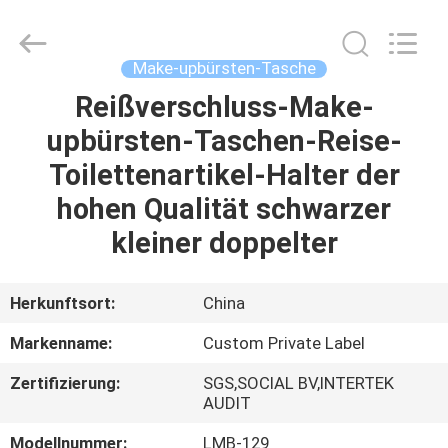
Chanmy
Cosmetics
Co.,
Ltd.
All
Make-upbürsten-Tasche
Rights
Reserved.
Reißverschluss-Make-
HAUS
upbürsten-Taschen-Reise-
PRODUKTE
Toilettenartikel-Halter der
hohen Qualität schwarzer
ÜBER
kleiner doppelter
UNS
Herkunftsort:
China
FABRIK-
Markenname:
Custom Private Label
AUSFLUG
Zertifizierung:
SGS,SOCIAL BV,INTERTEK
AUDIT
QUALITÄTSKONTROLLE
Modellnummer:
LMB-129