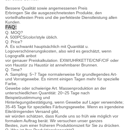
Bessere Qualität sowie angemessenen Preis
Erbringen Sie die ausgezeichnetesten Produkte, den
vorteilhaftesten Preis und die perfekteste Dienstleistung allen
Kunden.
FAQ:
Q. MOQ?
A. 500PCS/color/style üblich.
Q. Price?
A. Es schwankt hauptsächlich mit Quantität u.
Logoverschönerungskosten, also wird es geschätzt, wenn
Logografik anbot
vor genauer Preiskalkulation. EXW/UHRKETTE/CNF/CIF oder
von Haustür zu Haustür ist annehmbarer Brunnen.
Q. Time?
A. Sampling: 5~7 Tage normalerweise für grundlegendes Art-
und Vorratgewebe. Es nimmt einigen Tagen mehr für spezielle
Farbe,
Gewebe oder schwierige Art. Massenproduktion an der
unterschiedlichen Quantität: 20~25 Tage nach
Beispielzustimmung und
Hinterlegungsbestätigung, wenn Gewebe auf Lager verwendete;
35-45 Tage für spezielles Färbungsgewebe. Wenn es irgendeine
Eile/dringenden Versand gibt,
wir würden schätzen, dass Kunde uns so früh wie möglich vor
formalem Auftrag berät. Wir versuchen unser ganzes
Bestes, zum einer früheren Produktionszeit für Sie zu drücken.
Q. Was ist Ihre Produktionskapazität?