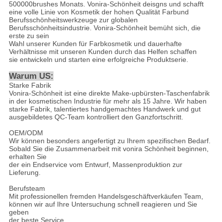
500000brushes Monats. Vonira-Schönheit deisgns und schafft
eine volle Linie von Kosmetik der hohen Qualität Farbund
Berufsschönheitswerkzeuge zur globalen
Berufsschönheitsindustrie. Vonira-Schönheit bemüht sich, die
erste zu sein
Wahl unserer Kunden für Farbkosmetik und dauerhafte
Verhältnisse mit unseren Kunden durch das Helfen schaffen
sie entwickeln und starten eine erfolgreiche Produktserie.
Warum US:
Starke Fabrik
Vonira-Schönheit ist eine direkte Make-upbürsten-Taschenfabrik
in der kosmetischen Industrie für mehr als 15 Jahre. Wir haben
starke Fabrik, talentiertes handgemachtes Handwerk und gut
ausgebildetes QC-Team kontrolliert den Ganzfortschritt.
OEM/ODM
Wir können besonders angefertigt zu Ihrem spezifischen Bedarf.
Sobald Sie die Zusammenarbeit mit vonira Schönheit beginnen,
erhalten Sie
der ein Endservice vom Entwurf, Massenproduktion zur
Lieferung.
Berufsteam
Mit professionellen fremden Handelsgeschäftverkäufen Team,
können wir auf Ihre Untersuchung schnell reagieren und Sie
geben
der beste Service.