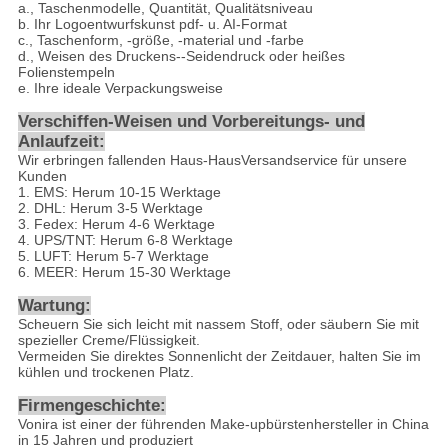
a., Taschenmodelle, Quantität, Qualitätsniveau
b. Ihr Logoentwurfskunst pdf- u. AI-Format
c., Taschenform, -größe, -material und -farbe
d., Weisen des Druckens--Seidendruck oder heißes
Folienstempeln
e. Ihre ideale Verpackungsweise
Verschiffen-Weisen und Vorbereitungs- und
Anlaufzeit:
Wir erbringen fallenden Haus-HausVersandservice für unsere
Kunden
1. EMS: Herum 10-15 Werktage
2. DHL: Herum 3-5 Werktage
3. Fedex: Herum 4-6 Werktage
4. UPS/TNT: Herum 6-8 Werktage
5. LUFT: Herum 5-7 Werktage
6. MEER: Herum 15-30 Werktage
Wartung:
Scheuern Sie sich leicht mit nassem Stoff, oder säubern Sie mit
spezieller Creme/Flüssigkeit.
Vermeiden Sie direktes Sonnenlicht der Zeitdauer, halten Sie im
kühlen und trockenen Platz.
Firmengeschichte:
Vonira ist einer der führenden Make-upbürstenhersteller in China
in 15 Jahren und produziert