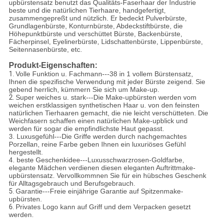
upbürstensatz benutzt das Qualitäts-Faserhaar der Industrie
beste und die natürlichen Tierhaare, handgefertigt,
zusammengepreßt und nützlich. Er bedeckt Pulverbürste,
Grundlagenbürste, Konturnbürste, Abdeckstiftbürste, die
Höhepunktbürste und verschüttet Bürste, Backenbürste,
Fächerpinsel, Eyelinerbürste, Lidschattenbürste, Lippenbürste,
Seitennasenbürste, etc.
Produkt-Eigenschaften:
1.
Volle Funktion u. Fachmann---38 in 1 vollem Bürstensatz,
Ihnen die spezifische Verwendung mit jeder Bürste zeigend. Sie
gebend herrlich, kümmern Sie sich um Make-up.
2.
Super weiches u. stark---Die Make-upbürsten werden vom
weichen erstklassigen synthetischen Haar u. von den feinsten
natürlichen Tierhaaren gemacht, die nie leicht verschütteten. Die
Weichfasern schaffen einen natürlichen Make-upblick und
werden für sogar die empfindlichste Haut gepasst.
3. Luxusgefühl---Die Griffe werden durch nachgemachtes
Porzellan, reine Farbe geben Ihnen ein luxuriöses Gefühl
hergestellt.
4. beste Geschenkidee---Luxusschwarzrosen-Goldfarbe,
elegante Mädchen verdienen diesen eleganten Auftrittmake-
upbürstensatz. Vervollkommnen Sie für ein hübsches Geschenk
für Alltagsgebrauch und Berufsgebrauch.
5.
Garantie---Freie einjährige Garantie auf Spitzenmake-
upbürsten.
6.
Privates Logo kann auf Griff und dem Verpacken gesetzt
werden.