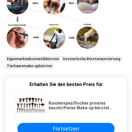
Eigenmarkenkosmetikbürsten
kosmetische Bürstenausrüstung
Tierhaaremake-upbürsten
Erhalten Sie den besten Preis für
Kundenspezifisches privates
beschriftetes Make-up bürstet
Spitzenluxus mit rosiger
Messingzwinge
Fortsetzen