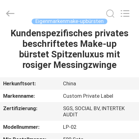
Chanmy
Cosmetics
Co.,
Ltd.
All
Eigenmarkenmake-upbürsten
Rights
Reserved.
Kundenspezifisches privates
HAUS
beschriftetes Make-up
PRODUKTE
bürstet Spitzenluxus mit
rosiger Messingzwinge
ÜBER
UNS
Herkunftsort:
China
Markenname:
Custom Private Label
FABRIK-
Zertifizierung:
SGS, SOCIAL BV, INTERTEK
AUSFLUG
AUDIT
Modellnummer:
LP-02
QUALITÄTSKONTROLLE