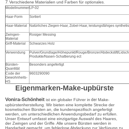
7.
Verschiedene Materialien und Farben für optionales.
Modellnummer
LP-02
Haar-Form
Sortiert
Haar-Material
Natürliches Ziegen-Haar, Zobel-Haar, leistungsfähiges synthet
Zwingen-
Rosiger Messing
Material
Griff-Material
Schwarzes Holz
Verwendung
Pulver/Grundlage/Höhepunkt/Rouge/Bronzer/Abdeckstift/Lidsch
Produkte/Nasen-Schattierung ect
Bürsten-
Besonders angefertigt
Quantität
Code der
9603290090
Gewohnheits-
HS
Eigenmarken-Make-upbürste
Vonira-Schönheit
ist ein globaler Führer in
der
Make-
upbürstenherstellung. Wir bieten eine komplette Strecke der
kosmetischen Bürsten an, die kundenspezifisch angefertigt
werden, um unterschiedlichen Anwendungsbedarf zu erfüllen.
Unser Entwurf umfasst eine einzigartige Auswahl des Haares,
der Zwingen und der Griffe. Alle unsere Bürsten werden in
Handarbeit gemacht, um fehlerlose Abdeckung zur Verfügung zu