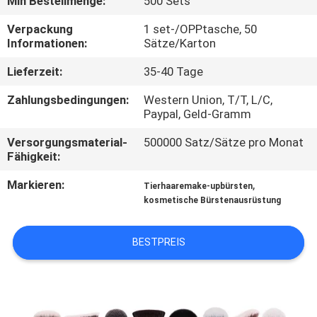
Min Bestellmenge:
500 Sets
SITEMAP
Verpackung
1 set-/OPPtasche, 50
Informationen:
Sätze/Karton
Lieferzeit:
35-40 Tage
PRIVACY
POLICY
Zahlungsbedingungen:
Western Union, T/T, L/C,
Paypal, Geld-Gramm
Versorgungsmaterial-
500000 Satz/Sätze pro Monat
Fähigkeit:
Markieren:
,
Tierhaaremake-upbürsten
kosmetische Bürstenausrüstung
BESTPREIS