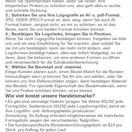
Wenn Sie Stammproben haben, seien Sie sicher, Ihre
körperlichen Proben zu schicken uns, also geht alles in rechte
und schnelle Richtung.
3.: Schicken Sie uns Ihre Logografik an AI- u. pdf-Format.
JPG- ODER JPEG-Format ist, aber okay, wenn Sie auch AI-
Format haben, vergisst nicht, es mir zu schicken, es ist das
Beste, wenn Sie uns beiden Format schicken können.
4.: Bestätigen Sie Logofarbe, bringen Sie in Position.
Wenn Sie nicht Logogröße bestätigen können, freigeben sie bitte
uns und wir eine Empfehlung für Sie machen, aber sobald Sie
sie mit uns bestätigten, kann sie mehr nicht ändern, weil
Logoformen bestätigt haben, alles war örtlich festgelegt, es sei
denn, dass Sie beharren, um eine anderen Formen zu öffnen
und verantwortlich für die Extrakostenberechnung.
5.: Wählen Sie Beutelart und -material.
Einige Kunden planen auch, einen Beutel Match für die Bürsten
hinzuzufügen wenn ja können Sie Art von uns wählen, oder Sie
können uns Ihre Referenzbilder zeigen, dann bestätigen Material
des Beutels. Für spezielle Eigenschaft des Beutelmaterials, wenn
Sie uns Proben schicken können, ist es besser.
Wie viel kostet unsere Handelsmarke?
• Es gibt eine einmalige Gebühr (prägen Sie Weise 40USD jede
Formgröße; Seidendruck 20USD jede Logoformgröße) damit wir
Ihre Logofilm- und -färbungsplatten produzieren.
Anmerkung: Ihr Auftrag erfordert möglicherweise die mehrfache
Formgebühr wegen der verschiedenen Teilgrößen.
• Die kundenspezifische Bürsteneinrichtungsgebühr ist $10 pro
Stück, pro Auftrag für jeden Lauf.