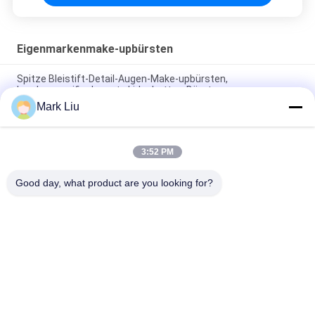
Eigenmarkenmake-upbürsten
Spitze Bleistift-Detail-Augen-Make-upbürsten,
kundenspezifische gute Lidschatten-Bürsten
Mark Liu
Handgemachtes großes Duo-synthetische Faser-Make-up
bürstet Vielzweck für Grundlage/Kontur
3:52 PM
Kleiner Höhepunkt-Fan-bürstet kundenspezifisches
Eigenmarken-Make-up Grausamkeit - geben Sie frei
Good day, what product are you looking for?
Beliebte Kategorien
Alle
Luxusmake-
Make-Upbürsten Der 
Upbürsten
Hohen Qualität
Eigenmarkenmake-
Natürliche Haar-
Upbürsten
Make-Upbürsten