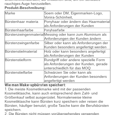
rauchiges Auge herzustellen.
Produkt-Beschreibung:
Marke
Soem oder DM, Eigenmarken-Logo,
Vonira-Schönheit,
Bürstenhaar materia
Ponyhaar oder ändern das Haarmaterial
als Anforderungen der Kunden
Bürstenhaarfarbe
Ponyhaarfarbe
Bürstenzwingenmaterial
Messing oder kann zum Aluminium als
Anforderungen der Kunden ändern
Bürstenzwingenfarbe
Silber oder kann als Anforderungen der
Kunden besonders angefertigt werden
Bürstenstielmaterial
Holz oder kann besonders angefertigt
als Anforderungen der Kunden
Bürstenstielform
Rundgriff oder andere spezielle Form
als Anforderungen der Kunden, gerade
unterschiedlich für das MOQ
Bürstenstielfarbe
Schwärzen Sie oder kann als
Anforderungen der Kunden besonders
angefertigt werden
Wie man Make-upbürsten speichert:
1.
Die meiste Kosmetikmarke wird mit der passenden
Kosmetiktasche, kann auch entsprechend dem Zahl- und
Größenkauf selbst ausgerüstet. Normalerweise kleine
Kosmetiktasche kann Bürsten kurz speichern oder reisen die
Bürsten, häufiger benutzt; große Tasche kann die Berufsbürsten
speichern.
2. Die Bürsten nicht müssen vorübergehendes verwenden