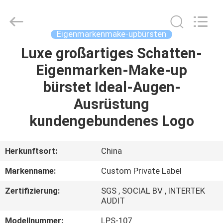
Chanmy
Cosmetics
Co.,
Ltd.
All
Eigenmarkenmake-upbürsten
Rights
Reserved.
Luxe großartiges Schatten-
HAUS
Eigenmarken-Make-up
PRODUKTE
bürstet Ideal-Augen-
Ausrüstung
ÜBER
kundengebundenes Logo
UNS
Herkunftsort:
China
FABRIK-
Markenname:
Custom Private Label
AUSFLUG
Zertifizierung:
SGS , SOCIAL BV , INTERTEK
AUDIT
QUALITÄTSKONTROLLE
Modellnummer:
LPS-107