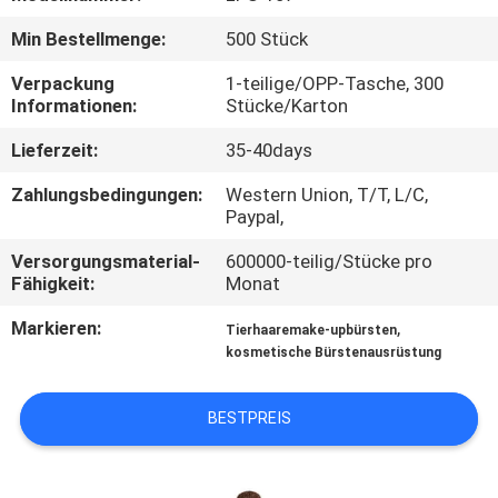
Min Bestellmenge:
500 Stück
SITEMAP
Verpackung
1-teilige/OPP-Tasche, 300
Informationen:
Stücke/Karton
PRIVACY
Lieferzeit:
35-40days
POLICY
Zahlungsbedingungen:
Western Union, T/T, L/C,
Paypal,
Versorgungsmaterial-
600000-teilig/Stücke pro
Fähigkeit:
Monat
Markieren:
,
Tierhaaremake-upbürsten
kosmetische Bürstenausrüstung
BESTPREIS