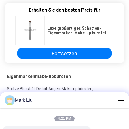
Erhalten Sie den besten Preis für
Luxe großartiges Schatten-
Eigenmarken-Make-up bürstet
Ideal-Augen-Ausrüstung
kundengebundenes Logo
Fortsetzen
Eigenmarkenmake-upbürsten
Spitze Bleistift-Detail-Augen-Make-upbürsten,
kundenspezifische gute Lidschatten-Bürsten
Mark Liu
Handgemachtes großes Duo-synthetische Faser-Make-up
bürstet Vielzweck für Grundlage/Kontur
4:21 PM
Kleiner Höhepunkt-Fan-bürstet kundenspezifisches
Eigenmarken-Make-up Grausamkeit - geben Sie frei