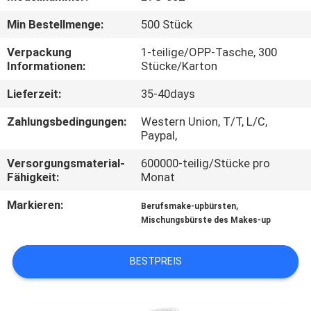
Min Bestellmenge:
500 Stück
SITEMAP
Verpackung
1-teilige/OPP-Tasche, 300
Informationen:
Stücke/Karton
PRIVACY
Lieferzeit:
35-40days
POLICY
Zahlungsbedingungen:
Western Union, T/T, L/C,
Paypal,
Versorgungsmaterial-
600000-teilig/Stücke pro
Fähigkeit:
Monat
Markieren:
,
Berufsmake-upbürsten
Mischungsbürste des Makes-up
BESTPREIS