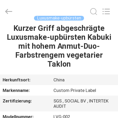
Chanmy
Cosmetics
Co.,
Ltd.
All
Luxusmake-upbürsten
Rights
Reserved.
Kurzer Griff abgeschrägte
HAUS
Luxusmake-upbürsten Kabuki
PRODUKTE
mit hohem Anmut-Duo-
Farbstrengem vegetarier
ÜBER
Taklon
UNS
Herkunftsort:
China
FABRIK-
Markenname:
Custom Private Label
AUSFLUG
Zertifizierung:
SGS , SOCIAL BV , INTERTEK
AUDIT
QUALITÄTSKONTROLLE
Modellnummer:
LVG-002