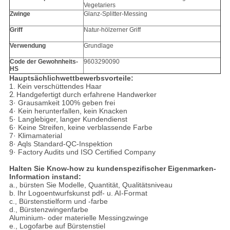
Vegetariers
Zwinge
Glanz-Splitter-Messing
Griff
Natur-hölzerner Griff
Verwendung
Grundlage
Code der Gewohnheits-
9603290090
HS
Hauptsächlichwettbewerbsvorteile:
1.
Kein verschüttendes Haar
2.
Handgefertigt durch erfahrene Handwerker
3· Grausamkeit 100% geben frei
4· Kein herunterfallen, kein Knacken
5· Langlebiger, langer Kundendienst
6· Keine Streifen, keine verblassende Farbe
7· Klimamaterial
8· Aqls Standard-QC-Inspektion
9· Factory Audits und ISO Certified Company
Halten Sie Know-how zu kundenspezifischer Eigenmarken-
Information instand:
a., bürsten Sie Modelle, Quantität, Qualitätsniveau
b. Ihr Logoentwurfskunst pdf- u. AI-Format
c., Bürstenstielform und -farbe
d., Bürstenzwingenfarbe
Aluminium- oder materielle Messingzwinge
e., Logofarbe auf Bürstenstiel