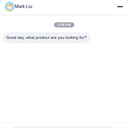
Mark Liu
Abgeschrägte Pulvermake-upluxusbürste mit dem
Überraschen des weichen und dichten dunkelbraunen XGF-
Ziegen-Haares
2:08 AM
Luxuskünstler-Grundlagen-Bürste mit dem ultra deluxen
Natur-Zobel-Haar
Good day, what product are you looking for?
Beliebte Kategorien
Alle
Luxusmake-
Make-Upbürsten Der 
Upbürsten
Hohen Qualität
Eigenmarkenmake-
Natürliche Haar-
Upbürsten
Make-Upbürsten
Synthetische Make-
Berufsmake-
Upbürsten
Upbürsten-Satz
Reise-Make-
Make-Upbürsten-
Upbürsten-Satz
Sammlung