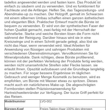
tadellos angewendet werden und fasten kann. Das Produkt ist
einfach zu säubern und zu verwenden. Und es funktioniert für
Fachleute und die Anfänger. Helfen Sie, das Tageszeitungs- und
Abendmake-up zu machen. Der Holzgriff, gemalt im Schwarzen
mit einem silbernen Umbau schaffen einen ganzen ästhetischen
und eleganten Blick. Praktischer Entwurf macht die Bürste ist
bequem zu verwenden. Er wird von der synthetischen Faser der
hohen Qualität gemacht, zwei-farbig mit der Herrschaft der
Sahnefarbe. Starke und weiche Borsten lösen die Form nicht
während der Reinigung. Darüber hinaus wird sie in eine
Kreiszwinge und in einen Schnitt gerade gelegt, also löst sie
nicht das Haar, wenn verwendet wird. Ideal Arbeiten für
Anwendung von flüssigen und sahnigen Produkten mit
verschiedenen Übereinstimmungen. Vervollkommnen Sie für
Mineralprodukte. Dank richtiges, diese Bürste profilierend,
können mit der perfekten Verteilung der Produkte fertig werden,
werden nicht unansehnliche Streifen oder Flecke lassen. sie
erlaubt Ihnen, Opazität aufzubauen und die Grundlage langlebig
zu machen. Für sogar bessere Ergebnisse im täglichen
Gebrauch und weniger Menge Kosmetik zu benutzen, wird es
empfohlen, um Bürste mit Wasser etwas zu spritzen. Dieses
macht auch ein natürlicheres Make-up. Die abgeschrägten
Formborsten stellen Präzisionsanwendung für
Hartreichweitenränder zur Verfügung. Der kurze Griff perfekt für
das Reisen.
Modellnummer
LVG-002
Bürsten-Kopf
Freies Taklon-Haar 100% des strengen