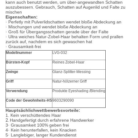
kann auch benutzt werden, um über-angewandten Schatten
auszubessern. Gebrauch, Schatten auf Augenlid und Falte zu
mischen
Eigenschaften:
· Perfetly mit Pulverlidschatten wendet bloße Abdeckung an
· Mischungen und wendet bloße Abdeckung an
· Groß für Übergangsschatten gerade über der Falte
· Ultra weiches Natur-Zobel-Haar behalten Form und prallen
zurück auf, nachdem es sich gewaschen hat
· Grausamkeit-frei
Modellnummer
LVG-032
Bürsten-Kopf
Reines Zobel-Haar
Zwinge
Glanz-Splitter-Messing
Griff
Natur-hölzerner Griff
Verwendung
Produkte Eyeshading /Blending
Code der Gewohnheits-HS
9603290090
Hauptsächlichwettbewerbsvorteile:
1.
Kein verschüttendes Haar
2.
Handgefertigt durch erfahrene Handwerker
3· Grausamkeit 100% geben frei
4· Kein herunterfallen, kein Knacken
5· Langlebiger, langer Kundendienst