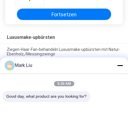
Fortsetzen
Luxusmake-upbürsten
Ziegen-Haar-Fan-behandeln Luxusmake-upbürsten mit Natur-
Ebenholz,/Messingzwinge
Mark Liu
Abgeschrägte Pulvermake-upluxusbürste mit dem
Überraschen des weichen und dichten dunkelbraunen XGF-
Ziegen-Haares
5:30 AM
Luxuskünstler-Grundlagen-Bürste mit dem ultra deluxen
Natur-Zobel-Haar
Good day, what product are you looking for?
Beliebte Kategorien
Alle
Luxusmake-
Make-Upbürsten Der 