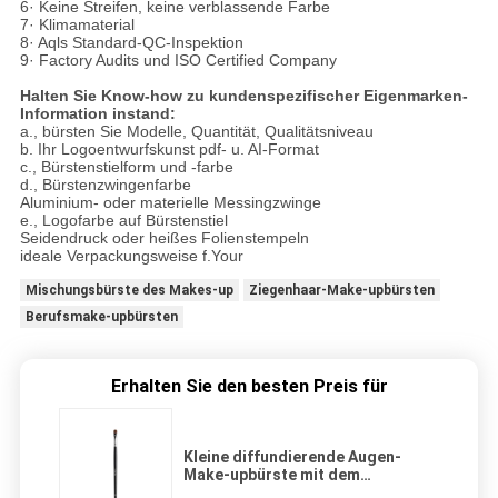
6· Keine Streifen, keine verblassende Farbe
7· Klimamaterial
8· Aqls Standard-QC-Inspektion
9· Factory Audits und ISO Certified Company
Halten Sie Know-how zu kundenspezifischer Eigenmarken-
Information instand:
a., bürsten Sie Modelle, Quantität, Qualitätsniveau
b. Ihr Logoentwurfskunst pdf- u. AI-Format
c., Bürstenstielform und -farbe
d., Bürstenzwingenfarbe
Aluminium- oder materielle Messingzwinge
e., Logofarbe auf Bürstenstiel
Seidendruck oder heißes Folienstempeln
ideale Verpackungsweise f.Your
Mischungsbürste des Makes-up
Ziegenhaar-Make-upbürsten
Berufsmake-upbürsten
Erhalten Sie den besten Preis für
Kleine diffundierende Augen-
Make-upbürste mit dem
Luxusnatur-Sibirien-Zobel-Haar