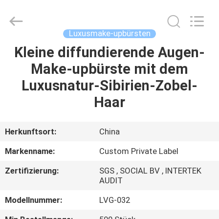
Chanmy
Cosmetics
Co.,
Ltd.
All
Luxusmake-upbürsten
Rights
Reserved.
Kleine diffundierende Augen-
HAUS
Make-upbürste mit dem
PRODUKTE
Luxusnatur-Sibirien-Zobel-
Haar
ÜBER
UNS
Herkunftsort:
China
Markenname:
Custom Private Label
FABRIK-
Zertifizierung:
SGS , SOCIAL BV , INTERTEK
AUSFLUG
AUDIT
Modellnummer:
LVG-032
QUALITÄTSKONTROLLE