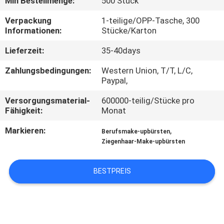
Min Bestellmenge:
500 Stück
SITEMAP
Verpackung
1-teilige/OPP-Tasche, 300
Informationen:
Stücke/Karton
Lieferzeit:
35-40days
PRIVACY
POLICY
Zahlungsbedingungen:
Western Union, T/T, L/C,
Paypal,
Versorgungsmaterial-
600000-teilig/Stücke pro
Fähigkeit:
Monat
Markieren:
,
Berufsmake-upbürsten
Ziegenhaar-Make-upbürsten
BESTPREIS