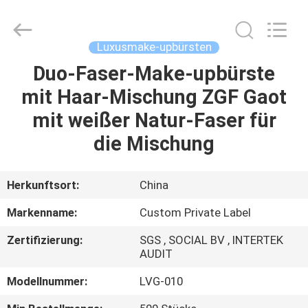
Chanmy
Cosmetics
Co.,
Ltd.
All
Luxusmake-upbürsten
Rights
Reserved.
Duo-Faser-Make-upbürste
HAUS
mit Haar-Mischung ZGF Gaot
PRODUKTE
mit weißer Natur-Faser für
die Mischung
ÜBER
UNS
Herkunftsort:
China
Markenname:
Custom Private Label
FABRIK-
Zertifizierung:
SGS , SOCIAL BV , INTERTEK
AUSFLUG
AUDIT
Modellnummer:
LVG-010
QUALITÄTSKONTROLLE