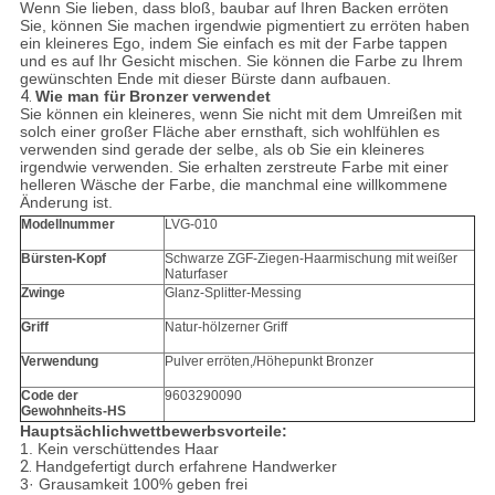
Wenn Sie lieben, dass bloß, baubar auf Ihren Backen erröten
Sie, können Sie machen irgendwie pigmentiert zu erröten haben
ein kleineres Ego, indem Sie einfach es mit der Farbe tappen
und es auf Ihr Gesicht mischen. Sie können die Farbe zu Ihrem
gewünschten Ende mit dieser Bürste dann aufbauen.
4.
Wie man für Bronzer verwendet
Sie können ein kleineres, wenn Sie nicht mit dem Umreißen mit
solch einer großer Fläche aber ernsthaft, sich wohlfühlen es
verwenden sind gerade der selbe, als ob Sie ein kleineres
irgendwie verwenden. Sie erhalten zerstreute Farbe mit einer
helleren Wäsche der Farbe, die manchmal eine willkommene
Änderung ist.
Modellnummer
LVG-010
Bürsten-Kopf
Schwarze ZGF-Ziegen-Haarmischung mit weißer
Naturfaser
Zwinge
Glanz-Splitter-Messing
Griff
Natur-hölzerner Griff
Verwendung
Pulver erröten,/Höhepunkt Bronzer
Code der
9603290090
Gewohnheits-HS
Hauptsächlichwettbewerbsvorteile:
1.
Kein verschüttendes Haar
2.
Handgefertigt durch erfahrene Handwerker
3· Grausamkeit 100% geben frei