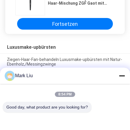
Haar-Mischung ZGF Gaot mit
weißer Natur-Faser für die
Mischung
Fortsetzen
Luxusmake-upbürsten
Ziegen-Haar-Fan-behandeln Luxusmake-upbürsten mit Natur-
Ebenholz,/Messingzwinge
Mark Liu
Abgeschrägte Pulvermake-upluxusbürste mit dem
Überraschen des weichen und dichten dunkelbraunen XGF-
Ziegen-Haares
8:54 PM
Luxuskünstler-Grundlagen-Bürste mit dem ultra deluxen
Natur-Zobel-Haar
Good day, what product are you looking for?
Beliebte Kategorien
Alle