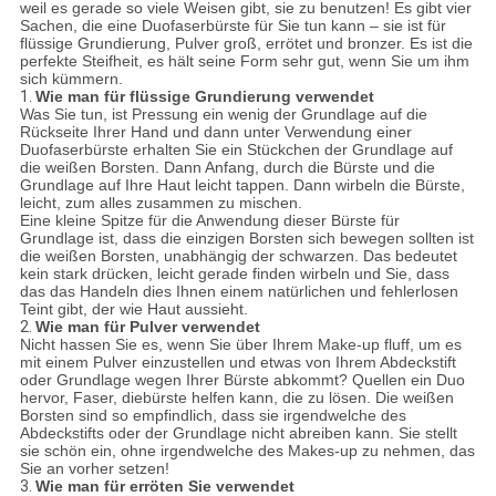
weil es gerade so viele Weisen gibt, sie zu benutzen! Es gibt vier
Sachen, die eine Duofaserbürste für Sie tun kann – sie ist für
flüssige Grundierung, Pulver groß, errötet und bronzer. Es ist die
perfekte Steifheit, es hält seine Form sehr gut, wenn Sie um ihm
sich kümmern.
1.
Wie man für flüssige Grundierung verwendet
Was Sie tun, ist Pressung ein wenig der Grundlage auf die
Rückseite Ihrer Hand und dann unter Verwendung einer
Duofaserbürste erhalten Sie ein Stückchen der Grundlage auf
die weißen Borsten. Dann Anfang, durch die Bürste und die
Grundlage auf Ihre Haut leicht tappen. Dann wirbeln die Bürste,
leicht, zum alles zusammen zu mischen.
Eine kleine Spitze für die Anwendung dieser Bürste für
Grundlage ist, dass die einzigen Borsten sich bewegen sollten ist
die weißen Borsten, unabhängig der schwarzen. Das bedeutet
kein stark drücken, leicht gerade finden wirbeln und Sie, dass
das das Handeln dies Ihnen einem natürlichen und fehlerlosen
Teint gibt, der wie Haut aussieht.
2.
Wie man für Pulver verwendet
Nicht hassen Sie es, wenn Sie über Ihrem Make-up fluff, um es
mit einem Pulver einzustellen und etwas von Ihrem Abdeckstift
oder Grundlage wegen Ihrer Bürste abkommt? Quellen ein Duo
hervor, Faser, diebürste helfen kann, die zu lösen. Die weißen
Borsten sind so empfindlich, dass sie irgendwelche des
Abdeckstifts oder der Grundlage nicht abreiben kann. Sie stellt
sie schön ein, ohne irgendwelche des Makes-up zu nehmen, das
Sie an vorher setzen!
3.
Wie man für erröten Sie verwendet