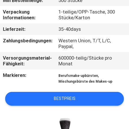
Min Bestellmenge:
500 Stücke
SITEMAP
Verpackung
1-teilige/OPP-Tasche, 300
Informationen:
Stücke/Karton
Lieferzeit:
35-40days
PRIVACY
POLICY
Zahlungsbedingungen:
Western Union, T/T, L/C,
Paypal,
Versorgungsmaterial-
600000-teilig/Stücke pro
Fähigkeit:
Monat
Markieren:
,
Berufsmake-upbürsten
Mischungsbürste des Makes-up
BESTPREIS