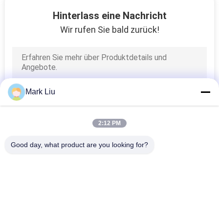
Hinterlass eine Nachricht
SITEMAP
Wir rufen Sie bald zurück!
PRIVACY
POLICY
Mark Liu
2:12 PM
Good day, what product are you looking for?
Beliebte Kategorien
Alle
Luxusmake-
Make-Upbürsten Der 
Upbürsten
Hohen Qualität