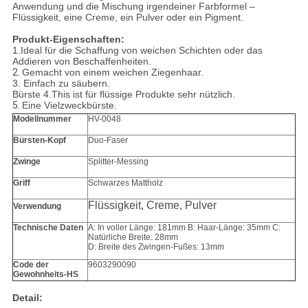
Anwendung und die Mischung irgendeiner Farbformel –
Flüssigkeit, eine Creme, ein Pulver oder ein Pigment.
Produkt-Eigenschaften:
1.Ideal für die Schaffung von weichen Schichten oder das
Addieren von Beschaffenheiten.
2.
Gemacht von einem weichen Ziegenhaar.
3.
Einfach zu säubern.
Bürste 4.This ist für flüssige Produkte sehr nützlich.
5.
Eine Vielzweckbürste.
Modellnummer
HV-0048
Bürsten-Kopf
Duo-Faser
Zwinge
Splitter-Messing
Griff
Schwarzes Mattholz
Flüssigkeit, Creme, Pulver
Verwendung
Technische Daten
A: In voller Länge: 181mm B: Haar-Länge: 35mm C:
Natürliche Breite: 28mm
D: Breite des Zwingen-Fußes: 13mm
Code der
9603290090
Gewohnheits-HS
Detail: