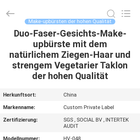
Chanmy
Cosmetics
Co.,
Ltd.
All
Make-upbürsten der hohen Qualität
Rights
Reserved.
Duo-Faser-Gesichts-Make-
HAUS
upbürste mit dem
PRODUKTE
natürlichem Ziegen-Haar und
strengem Vegetarier Taklon
ÜBER
der hohen Qualität
UNS
Herkunftsort:
China
FABRIK-
Markenname:
Custom Private Label
AUSFLUG
Zertifizierung:
SGS , SOCIAL BV , INTERTEK
AUDIT
QUALITÄTSKONTROLLE
Modellnummer:
HV-048