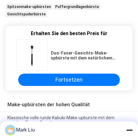
Spitzenmake-upbürsten
Puffergrundlagenbürste
Gesichtspuderbürste
Erhalten Sie den besten Preis für
Duo-Faser-Gesichts-Make-
upbürste mit dem natürlichem
Ziegen-Haar und strengem
Vegetarier Taklon der hohen
Qualität
Fortsetzen
Make-upbürsten der hohen Qualität
Klassische volle runde Kabuki-Make-upbürste mit dem
weichen Ziegen-Extrahaar
Mark Liu
Vonira-Schönheits-große Fan-Ziegen-Haar-Make-