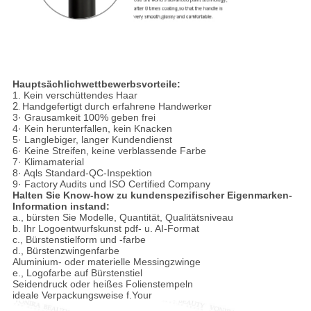
Hauptsächlichwettbewerbsvorteile:
1.
Kein verschüttendes Haar
2.
Handgefertigt durch erfahrene Handwerker
3· Grausamkeit 100% geben frei
4· Kein herunterfallen, kein Knacken
5· Langlebiger, langer Kundendienst
6· Keine Streifen, keine verblassende Farbe
7· Klimamaterial
8· Aqls Standard-QC-Inspektion
9· Factory Audits und ISO Certified Company
Halten Sie Know-how zu kundenspezifischer Eigenmarken-
Information instand:
a., bürsten Sie Modelle, Quantität, Qualitätsniveau
b. Ihr Logoentwurfskunst pdf- u. AI-Format
c., Bürstenstielform und -farbe
d., Bürstenzwingenfarbe
Aluminium- oder materielle Messingzwinge
e., Logofarbe auf Bürstenstiel
Seidendruck oder heißes Folienstempeln
ideale Verpackungsweise f.Your