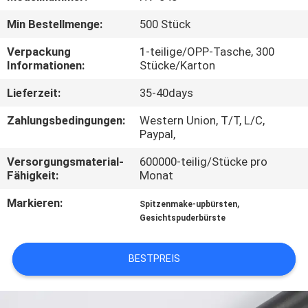
Min Bestellmenge:
500 Stück
SITEMAP
Verpackung
1-teilige/OPP-Tasche, 300
Informationen:
Stücke/Karton
PRIVACY
Lieferzeit:
35-40days
POLICY
Zahlungsbedingungen:
Western Union, T/T, L/C,
Paypal,
Versorgungsmaterial-
600000-teilig/Stücke pro
Fähigkeit:
Monat
Markieren:
,
Spitzenmake-upbürsten
Gesichtspuderbürste
BESTPREIS