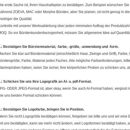
ie erste Sache ist, Ihren Haushaltsplan zu bestätigen. Zum Beispiel wünschen Sie 
ährend ZOEVA, MAC oder Morphe-Bürsten, aber Sie planen, ist nicht genug in di
iedriger die Qualität.
ontrolle mit unserer Werksabteilung über jeden minimalen Auftrag der Produktzahl 
OQ. So vor Bürstenkundenbezogenheit, müssen Sie allgemeine Idee auf Quantitä
.: Bestätigen Sie Bürstenmaterial, -farbe, -größe, -anwendung und -form.
achen Sie klar auf Bürstenmaterial (einschließlich Haar, Zwinge und Griff), Farb
ürstengröße, Farbe, Material jedes Faches. Alle mögliche Farbanforderungen, bitt
tammproben haben, seien Sie sicher, Ihre körperlichen Proben zu schicken uns, als
.: Schicken Sie uns Ihre Logografik an AI- u. pdf-Format.
PG- ODER JPEG-Format ist, aber okay, wenn Sie auch AI-Format haben, vergisst nic
ie uns beiden Format schicken können.
.: Bestätigen Sie Logofarbe, bringen Sie in Position.
enn Sie nicht Logogröße bestätigen können, freigeben sie bitte uns und wir eine 
it uns bestätigten, kann sie mehr nicht ändern, weil Logoformen bestätigt haben, all