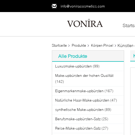
info@voniracosmetics.com
Starts
Künstler
Startseite
Produkte
Körper-Pinsel
Alle Produkte
Luxusmake-upbürsten
(99)
Make-upbürsten der hohen Qualität
(142)
Eigenmarkenmake-upbürsten
(167)
Natürliche Haar-Make-upbürsten
(47)
synthetische Make-upbürsten
(89)
Berufsmake-upbürsten-Satz
(25)
Reise-Make-upbürsten-Satz
(27)