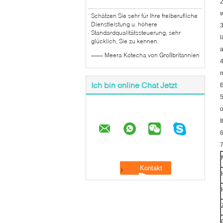
2
w
Schätzen Sie sehr für Ihre freiberufliche
Dienstleistung u. höhere
Standardqualitätssteuerung, sehr
l
glücklich, Sie zu kennen.
a
—— Meera Kotecha von Großbritannien
m
Ich bin online Chat Jetzt
B
5
o
I