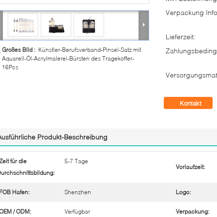
Verpackung Info
Lieferzeit:
Großes Bild :
Künstler-Berufsverband-Pinsel-Satz mit
Zahlungsbeding
Aquarell-Öl-Acrylmalerei-Bürsten des Tragekoffer-
16Pcs
Versorgungsmate
Kontakt
Ausführliche Produkt-Beschreibung
Zeit für die
5-7 Tage
Vorlaufzeit:
urchschnittsbildung:
FOB Hafen:
Shenzhen
Logo:
OEM / ODM:
Verfügbar
Verpackung: