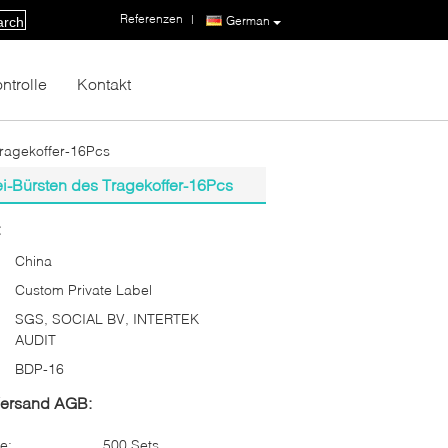
Referenzen
|
German
arch
ntrolle
Kontakt
Tragekoffer-16Pcs
ei-Bürsten des Tragekoffer-16Pcs
:
China
Custom Private Label
SGS, SOCIAL BV, INTERTEK
AUDIT
BDP-16
Versand AGB:
e:
500 Sets