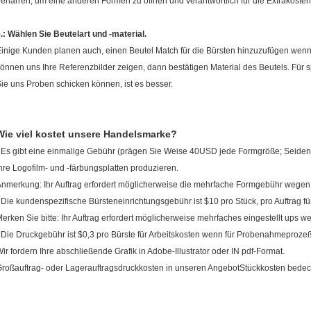
eharren, um eine anderen Formen zu öffnen und verantwortlich für die Extrakost
.: Wählen Sie Beutelart und -material.
inige Kunden planen auch, einen Beutel Match für die Bürsten hinzuzufügen wenn 
önnen uns Ihre Referenzbilder zeigen, dann bestätigen Material des Beutels. Für 
ie uns Proben schicken können, ist es besser.
Wie viel kostet unsere Handelsmarke?
 Es gibt eine einmalige Gebühr (prägen Sie Weise 40USD jede Formgröße; Seide
hre Logofilm- und -färbungsplatten produzieren.
nmerkung: Ihr Auftrag erfordert möglicherweise die mehrfache Formgebühr wegen
 Die kundenspezifische Bürsteneinrichtungsgebühr ist $10 pro Stück, pro Auftrag fü
erken Sie bitte: Ihr Auftrag erfordert möglicherweise mehrfaches eingestellt ups 
 Die Druckgebühr ist $0,3 pro Bürste für Arbeitskosten wenn für Probenahmeproze
ir fordern Ihre abschließende Grafik in Adobe-Illustrator oder IN pdf-Format.
roßauftrag- oder Lagerauftragsdruckkosten in unseren AngebotStückkosten bedeck