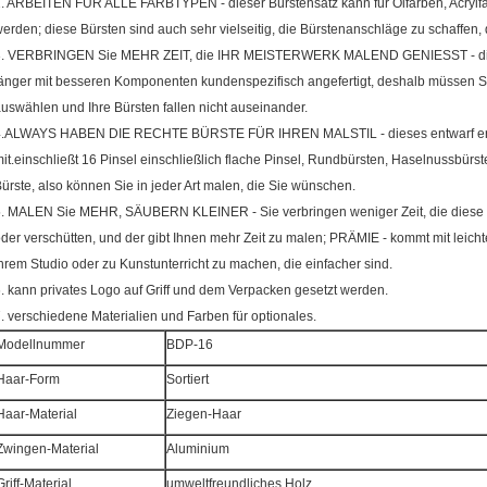
. ARBEITEN FÜR ALLE FARBTYPEN - dieser Bürstensatz kann für Ölfarben, Acrylf
erden; diese Bürsten sind auch sehr vielseitig, die Bürstenanschläge zu schaffen, 
3. VERBRINGEN Sie MEHR ZEIT, die IHR MEISTERWERK MALEND GENIESST - diese 
änger mit besseren Komponenten kundenspezifisch angefertigt, deshalb müssen Si
uswählen und Ihre Bürsten fallen nicht auseinander.
4.ALWAYS HABEN DIE RECHTE BÜRSTE FÜR IHREN MALSTIL - dieses entwarf ergo
it.einschließt 16 Pinsel einschließlich flache Pinsel, Rundbürsten, Haselnussbürst
ürste, also können Sie in jeder Art malen, die Sie wünschen.
. MALEN Sie MEHR, SÄUBERN KLEINER - Sie verbringen weniger Zeit, die diese Bü
der verschütten, und der gibt Ihnen mehr Zeit zu malen; PRÄMIE - kommt mit leic
hrem Studio oder zu Kunstunterricht zu machen, die einfacher sind.
6.
kann privates Logo auf Griff und dem Verpacken gesetzt werden.
7.
verschiedene Materialien und Farben für optionales.
Modellnummer
BDP-16
Haar-Form
Sortiert
Haar-Material
Ziegen-Haar
Zwingen-Material
Aluminium
Griff-Material
umweltfreundliches Holz