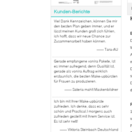
Kunden-Berichte
Viel Dank Kennzeichen, können Sie mir
den besten Plan geben immer, und er
lässt meinen Kunden groß sich fühlen,
ich hofft, dass wir neue Chance zur
D
Zusammenarbeit haben können.
W
—— Tara-AU
A
Gerade empfangene vonira Pakete, ist
m
es immer aufregend, denn Qualität ist,
D
gerade als vonira Auftrag wirklich
erstaunlich, die besten Make-upbürsten
s
für Frauen zu produzieren.
D
—— Sateria mahlt Maskenbildner
d
Ich bin mit Ihrer Make-upbürste
zufrieden. Ich denke, dass es sehr
schön und Practical.I morgens auch
zufrieden gestellt mit Ihrem Service ist.
v
Es ist sehr nett!
F
—— Viktoria Steinbach Deutschland