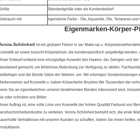
Größe
Standardgröße oder als Kundenbedarf
Gebrauch mit
irgendeine Farbe - Öle, Aquarelle, Öle, Temperas und
Eigenmarken-Körper-Pi
Vonira-Schönheit
der
ist ein globaler Führer in
Make-up u. Körperpinselherstell
osmetik an sowie braucht Körperpinsel, die kundenspezifisch angefertigt werden,
nser Entwurf umfasst eine einzigartige Auswahl des Haares, der Zwingen und der G
andarbeit gemacht, um fehlerlose Abdeckung zur Verfügung zu stellen. Fachkundi
ielfarbiger und der Bürste Sätze der Wahlen, ein. Wir erbringen Sonderleistungen
arkennamen auf Kosmetik u. haben Körperfarbe Brushes.We Tausenden der vorha
enn Sie an irgendwelchen unserer bestehenden Bürsten interessiert sind, müsse
ie oder schicken uns Bilder.
nser Auftrag ist, eine volle Linie von Kosmetik der hohen Qualität Farbund von B
erufsschönheitsindustrie zu verteilen. Vonira-Schönheit bemüht sich, die erste W
auerhafte Verhältnisse mit unseren Kunden zu schaffen, indem Sie ihnen helfen, en
roduktserie.