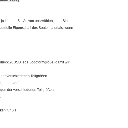
enberechnung.
ja können Sie Art von uns wählen, oder Sie
spezielle Eigenschaft des Beutelmaterials, wenn
ndruck 20USD jede Logoformgröße) damit wir
 der verschiedenen Teilgrößen.
r jeden Lauf.
wegen der verschiedenen Teilgrößen.
ß
en für Sie!