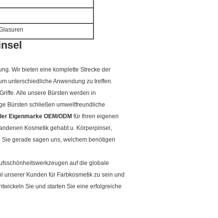
 Glasuren
nsel
ung. Wir bieten eine komplette Strecke der
 um unterschiedliche Anwendung zu treffen.
riffe. Alle unsere Bürsten werden in
ge Bürsten schließen umweltfreundliche
der Eigenmarke OEM/ODM
für Ihren eigenen
ndenen Kosmetik gehabt u. Körperpinsel,
n Sie gerade sagen uns, welchem benötigen
erufsschönheitswerkzeugen auf die globale
ahl unserer Kunden für Farbkosmetik zu sein und
twickeln Sie und starten Sie eine erfolgreiche