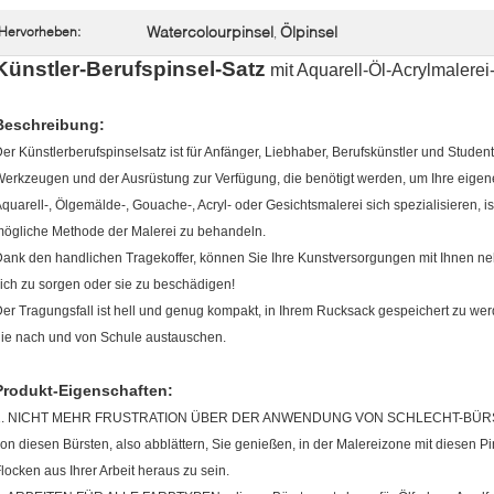
Watercolourpinsel
Ölpinsel
Hervorheben:
,
Künstler-Berufspinsel-Satz
mit Aquarell-Öl-Acrylmalerei
Beschreibung:
er Künstlerberufspinselsatz ist für Anfänger, Liebhaber, Berufskünstler und Studen
erkzeugen und der Ausrüstung zur Verfügung, die benötigt werden, um Ihre eigene 
quarell-, Ölgemälde-, Gouache-, Acryl- oder Gesichtsmalerei sich spezialisieren, is
ögliche Methode der Malerei zu behandeln.
ank den handlichen Tragekoffer, können Sie Ihre Kunstversorgungen mit Ihnen n
ich zu sorgen oder sie zu beschädigen!
er Tragungsfall ist hell und genug kompakt, in Ihrem Rucksack gespeichert zu werd
ie nach und von Schule austauschen.
Produkt-Eigenschaften:
1. NICHT MEHR FRUSTRATION ÜBER DER ANWENDUNG VON SCHLECHT-BÜRSTEN -
on diesen Bürsten, also abblättern, Sie genießen, in der Malereizone mit diesen 
locken aus Ihrer Arbeit heraus zu sein.