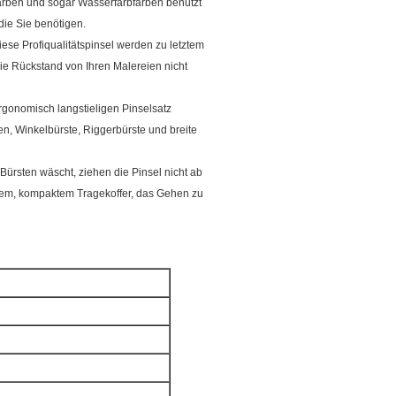
arben und sogar Wasserfarbfarben benutzt
die Sie benötigen.
Profiqualitätspinsel werden zu letztem
e Rückstand von Ihren Malereien nicht
nomisch langstieligen Pinselsatz
en, Winkelbürste, Riggerbürste und breite
rsten wäscht, ziehen die Pinsel nicht ab
htem, kompaktem Tragekoffer, das Gehen zu